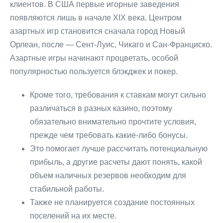
клиентов. В США первые игорные заведения
появляются лишь в начале XIX века. Центром
азартных игр становится сначала город Новый
Орлеан, после — Сент-Луис, Чикаго и Сан-Франциско.
Азартные игры начинают процветать, особой
популярностью пользуется блэкджек и покер.
Кроме того, требования к ставкам могут сильно
различаться в разных казино, поэтому
обязательно внимательно прочтите условия,
прежде чем требовать какие-либо бонусы.
Это помогает лучше рассчитать потенциальную
прибыль, а другие расчеты дают понять, какой
объем наличных резервов необходим для
стабильной работы.
Также не планируется создание постоянных
поселений на их месте.