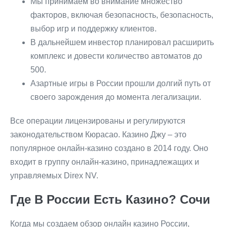
Мы принимаем во внимание множество
факторов, включая безопасность, безопасность,
выбор игр и поддержку клиентов.
В дальнейшем инвестор планировал расширить
комплекс и довести количество автоматов до
500.
Азартные игры в России прошли долгий путь от
своего зарождения до момента легализации.
Все операции лицензированы и регулируются
законодательством Кюрасао. Казино Джу – это
популярное онлайн-казино создано в 2014 году. Оно
входит в группу онлайн-казино, принадлежащих и
управляемых Direx NV.
Где В России Есть Казино? Сочи
​Когда мы создаем обзор онлайн казино России,