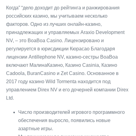
Когда” “дело доходит до рейтинга и ранжирования
российских казино, мы учитываем несколько
факторов. Одно из лучших онлайн-казино,
принадлежащих и управляемых Araxio Development
NV, – это BoaBoa Casino. Лицензировано и
регулируется в юрисдикции Кюрасао Благодаря
лицензии Antillephone NV, казино-сестры BoaBoa
включают МалинаКазино, Казино Casinia, Казино
Cadoola, BuranCasino и Zet Casino. Основанное в
2017 году казино Wild Tormenta находится под
управлением Direx NV и его дочерней компании Direx
Ltd.
Число производителей игрового программного
обеспечения выросло, появились новые
азартные игры.