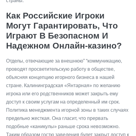
страны.
Как Российские Игроки
Могут Гарантировать, Что
Играют В Безопасном И
Надежном Онлайн-казино?
Отделы, отвечающие за внешнюю” “коммуникацию,
проводят просветительскую работу в обществе,
объясняя концепцию игорного бизнеса в нашей
стране. Калининградская «Янтарная» по желанию
игрока или его родственников может закрыть ему
доступ к своим услугам на определенный им срок.
Политика менеджмента игорной зоны в таких случаях
предельно жесткая. Она гласит, что прервать
подобные «каникулы» раньше срока невозможно.
Таким образом гостю заведения будет закрыт доступ к