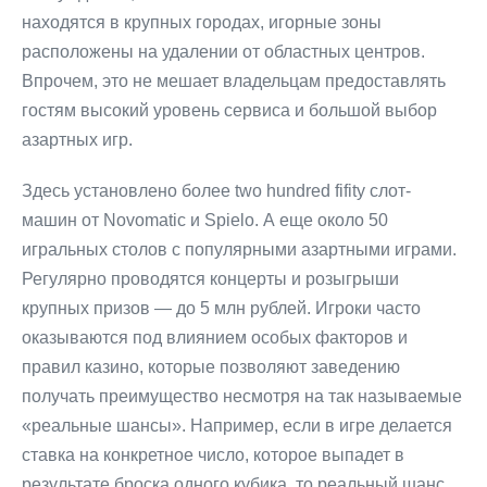
находятся в крупных городах, игорные зоны
расположены на удалении от областных центров.
Впрочем, это не мешает владельцам предоставлять
гостям высокий уровень сервиса и большой выбор
азартных игр.
Здесь установлено более two hundred fifity слот-
машин от Novomatic и Spielo. А еще около 50
игральных столов с популярными азартными играми.
Регулярно проводятся концерты и розыгрыши
крупных призов — до 5 млн рублей. Игроки часто
оказываются под влиянием особых факторов и
правил казино, которые позволяют заведению
получать преимущество несмотря на так называемые
«реальные шансы». Например, если в игре делается
ставка на конкретное число, которое выпадет в
результате броска одного кубика, то реальный шанс