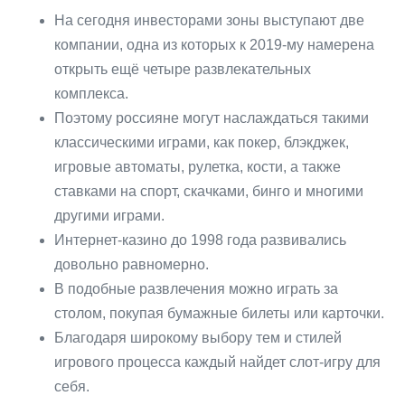
На сегодня инвесторами зоны выступают две
компании, одна из которых к 2019-му намерена
открыть ещё четыре развлекательных
комплекса.
Поэтому россияне могут наслаждаться такими
классическими играми, как покер, блэкджек,
игровые автоматы, рулетка, кости, а также
ставками на спорт, скачками, бинго и многими
другими играми.
Интернет-казино до 1998 года развивались
довольно равномерно.
В подобные развлечения можно играть за
столом, покупая бумажные билеты или карточки.
Благодаря широкому выбору тем и стилей
игрового процесса каждый найдет слот-игру для
себя.