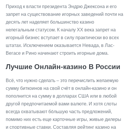
Приход к власти президента Эндрю Джексона и его
запрет на существование игорных заведений почти на
десять лет наделяет большинство казино
нелегальным статусом. К началу XX века запрет на
игорный бизнес вступает в силу практически во всех
штатах. Исключением оказывается Невада, в Лас-
Вегасе и Рино начинают строить игорные дома.
Лучшие Онлайн-казино В России
Всё, что нужно сделать – это перечислить желаемую
сумму биткоинов на свой счёт в онлайн-казино и он
пополнится на сумму в долларах США или в любой
другой предпочитаемой вами валюте. И хотя слоты
всегда охватывают бо́льшую часть предложений,
помимо них есть еще карточные игры, живые дилеры
и спортивные ставки. Составляя рейтинг казино на