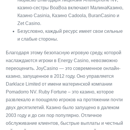
казино-сестры BoaBoa включают МалинаКазино,
Казино Casinia, Казино Cadoola, BuranCasino и
Zet Casino.
Безусловно, каждый ресурс имеет свои сильные
и слабые стороны.
Благодаря этому безопасную игровую среду, которой
наслаждаются игроки в Energy Casino, невозможно
переоценить. JoyCasino — это современное онлайн-
казино, запущенное в 2012 году. Оно управляется
Darklace Limited от имени материнской компании
Pomadorro NV. Ruby Fortune – это казино, которое
развлекало и поощряло игроков на протяжении почти
двух десятилетий. Казино было запущено в далеком
2003 году и до сих пор популярно. Отличное
обслуживание клиентов, быстрые выплаты и честный