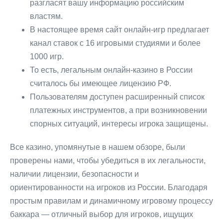
разгласят вашу информацию российским
властям.
В настоящее время сайт онлайн-игр предлагает
канал ставок с 16 игровыми студиями и более
1000 игр.
То есть, легальным онлайн-казино в России
считалось бы имеющее лицензию РФ.
Пользователям доступен расширенный список
платежных инструментов, а при возникновении
спорных ситуаций, интересы игрока защищены.
Все казино, упомянутые в нашем обзоре, были
проверены нами, чтобы убедиться в их легальности,
наличии лицензии, безопасности и
ориентированности на игроков из России. Благодаря
простым правилам и динамичному игровому процессу
баккара — отличный выбор для игроков, ищущих