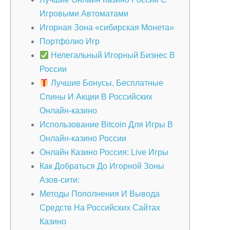
Игровыми Автоматами
Игорная Зона «сибирская Монета»
Портфолио Игр
Нелегальный Игорный Бизнес В
России
Лучшие Бонусы, Бесплатные
Спины И Акции В Российских
Онлайн-казино
Использование Bitcoin Для Игры В
Онлайн-казино России
Онлайн Казино Россия: Live Игры
Как Добраться До Игорной Зоны
Азов-сити:
Методы Пополнения И Вывода
Средств На Российских Сайтах
Казино