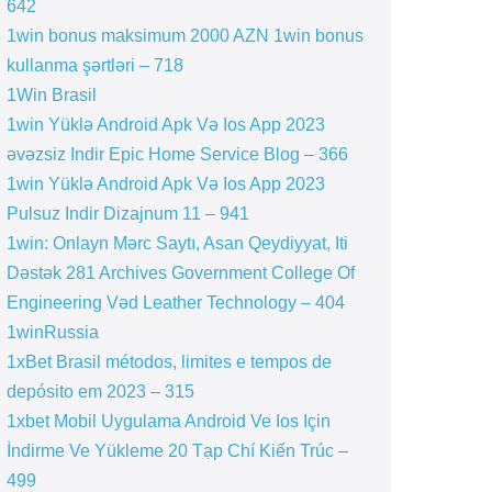
642
1win bonus maksimum 2000 AZN 1win bonus
kullanma şərtləri – 718
1Win Brasil
1win Yüklə Android Apk Və Ios App 2023
əvəzsiz Indir Epic Home Service Blog – 366
1win Yüklə Android Apk Və Ios App 2023
Pulsuz Indir Dizajnum 11 – 941
1win: Onlayn Mərc Saytı, Asan Qeydiyyat, Iti
Dəstək 281 Archives Government College Of
Engineering Vəd Leather Technology – 404
1winRussia
1xBet Brasil métodos, limites e tempos de
depósito em 2023 – 315
1xbet Mobil Uygulama Android Ve Ios Için
İndirme Ve Yükleme 20 Tạp Chí Kiến Trúc –
499