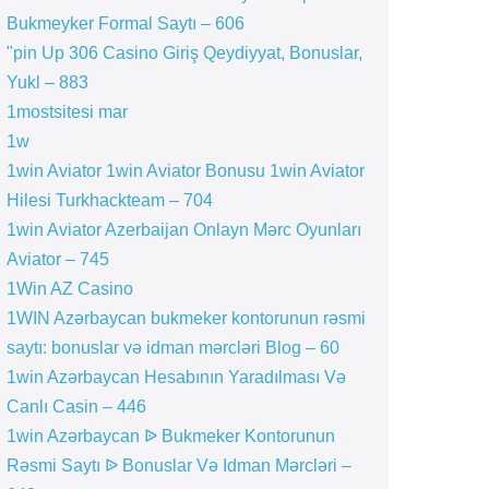
Bukmeyker Formal Saytı – 606
"pin Up 306 Casino Giriş Qeydiyyat, Bonuslar,
Yukl – 883
1mostsitesi mar
1w
1win Aviator 1win Aviator Bonusu 1win Aviator
Hilesi Turkhackteam – 704
1win Aviator Azerbaijan Onlayn Mərc Oyunları
Aviator – 745
1Win AZ Casino
1WIN Azərbaycan bukmeker kontorunun rəsmi
saytı: bonuslar və idman mərcləri Blog – 60
1win Azərbaycan Hesabının Yaradılması Və
Canlı Casin – 446
1win Azərbaycan ᐉ Bukmeker Kontorunun
Rəsmi Saytı ᐉ Bonuslar Və Idman Mərcləri –