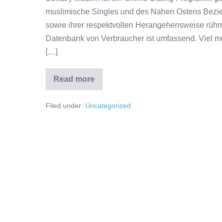
muslimische Singles und des Nahen Ostens Bezie
sowie ihrer respektvollen Herangehensweise rüh
Datenbank von Verbraucher ist umfassend. Viel m
[…]
Read more
Solitary
Muslim
Assessment
Filed under:
Uncategorized
–
Was
tun
Wir
verstehen
über
irgendetwas
davon?