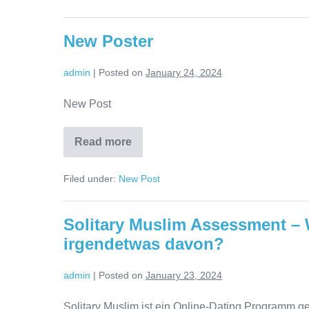
New Poster
admin
|
Posted on
January 24, 2024
New Post
Read more
New
Poster
Filed under:
New Post
Solitary Muslim Assessment – 
irgendetwas davon?
admin
|
Posted on
January 23, 2024
Solitary Muslim ist ein Online-Dating Programm g