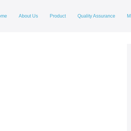
ome
About Us
Product
Quality Assurance
M