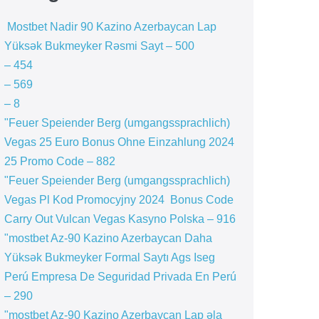
️ Mostbet Nadir 90 Kazino Azerbaycan Lap
Yüksək Bukmeyker Rəsmi Sayt – 500
– 454
– 569
– 8
"Feuer Speiender Berg (umgangssprachlich)
Vegas 25 Euro Bonus Ohne Einzahlung 2024
25 Promo Code – 882
"Feuer Speiender Berg (umgangssprachlich)
Vegas Pl Kod Promocyjny 2024 ️ Bonus Code
Carry Out Vulcan Vegas Kasyno Polska – 916
"mostbet Az-90 Kazino Azerbaycan Daha
Yüksək Bukmeyker Formal Saytı Ags Iseg
Perú Empresa De Seguridad Privada En Perú
– 290
"mostbet Az-90 Kazino Azerbaycan Lap əla