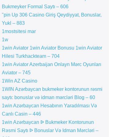
Bukmeyker Formal Saytı – 606
"pin Up 306 Casino Giriş Qeydiyyat, Bonuslar,
Yukl – 883
1mostsitesi mar
1w
1win Aviator 1win Aviator Bonusu 1win Aviator
Hilesi Turkhackteam – 704
1win Aviator Azerbaijan Onlayn Mərc Oyunları
Aviator – 745
1Win AZ Casino
1WIN Azərbaycan bukmeker kontorunun rəsmi
saytı: bonuslar və idman mərcləri Blog – 60
1win Azərbaycan Hesabının Yaradılması Və
Canlı Casin – 446
1win Azərbaycan ᐉ Bukmeker Kontorunun
Rəsmi Saytı ᐉ Bonuslar Və Idman Mərcləri –