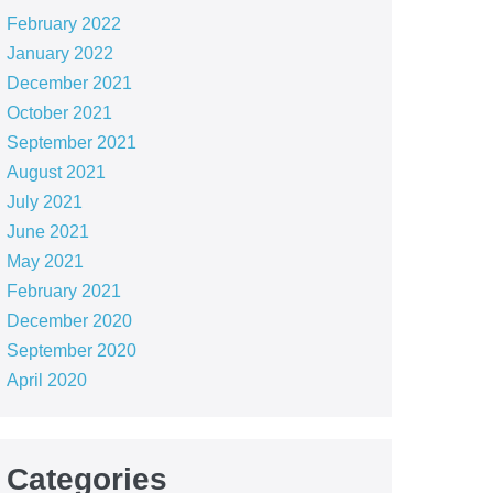
February 2022
January 2022
December 2021
October 2021
September 2021
August 2021
July 2021
June 2021
May 2021
February 2021
December 2020
September 2020
April 2020
Categories