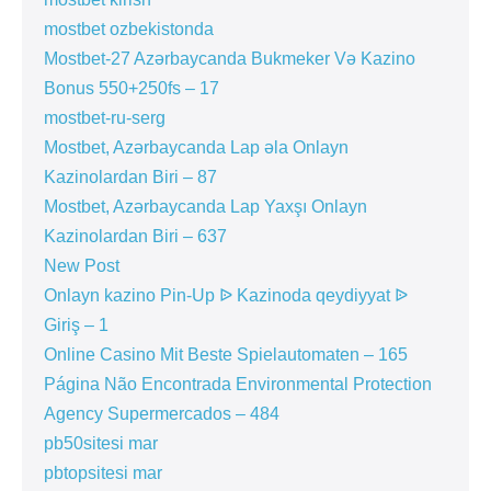
mostbet ozbekistonda
Mostbet-27 Azərbaycanda Bukmeker Və Kazino
Bonus 550+250fs – 17
mostbet-ru-serg
Mostbet, Azərbaycanda Lap əla Onlayn
Kazinolardan Biri – 87
Mostbet, Azərbaycanda Lap Yaxşı Onlayn
Kazinolardan Biri – 637
New Post
Onlayn kazino Pin-Up ᐉ Kazinoda qeydiyyat ᐉ
Giriş – 1
Online Casino Mit Beste Spielautomaten – 165
Página Não Encontrada Environmental Protection
Agency Supermercados – 484
pb50sitesi mar
pbtopsitesi mar