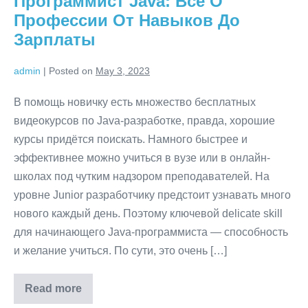
Программист Java: Все О
Не
Забывать
Профессии От Навыков До
Зарплаты
admin
|
Posted on
May 3, 2023
В помощь новичку есть множество бесплатных
видеокурсов по Java-разработке, правда, хорошие
курсы придётся поискать. Намного быстрее и
эффективнее можно учиться в вузе или в онлайн-
школах под чутким надзором преподавателей. На
уровне Junior разработчику предстоит узнавать много
нового каждый день. Поэтому ключевой delicate skill
для начинающего Java-программиста — способность
и желание учиться. По сути, это очень […]
Read more
Программист
Java: