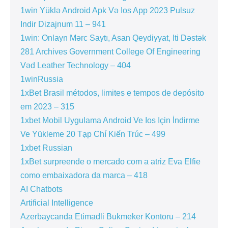
1win Yüklə Android Apk Və Ios App 2023 Pulsuz
Indir Dizajnum 11 – 941
1win: Onlayn Mərc Saytı, Asan Qeydiyyat, Iti Dəstək
281 Archives Government College Of Engineering
Vəd Leather Technology – 404
1winRussia
1xBet Brasil métodos, limites e tempos de depósito
em 2023 – 315
1xbet Mobil Uygulama Android Ve Ios Için İndirme
Ve Yükleme 20 Tạp Chí Kiến Trúc – 499
1xbet Russian
1xBet surpreende o mercado com a atriz Eva Elfie
como embaixadora da marca – 418
AI Chatbots
Artificial Intelligence
Azerbaycanda Etimadli Bukmeker Kontoru – 214