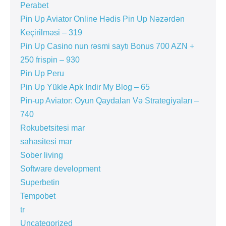
Perabet
Pin Up Aviator️ Online Hədis Pin Up Nəzərdən
Keçirilməsi – 319
Pin Up Casino nun rəsmi saytı Bonus 700 AZN +
250 frispin – 930
Pin Up Peru
Pin Up Yükle Apk Indir My Blog – 65
Pin-up Aviator: Oyun Qaydaları Və Strategiyaları –
740
Rokubetsitesi mar
sahasitesi mar
Sober living
Software development
Superbetin
Tempobet
tr
Uncategorized