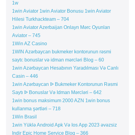
1w
1win Aviator 1win Aviator Bonusu 1win Aviator
Hilesi Turkhackteam – 704
1win Aviator Azerbaijan Onlayn Mərc Oyunları
Aviator – 745
1Win AZ Casino
1WIN Azərbaycan bukmeker kontorunun rəsmi
saytı: bonuslar və idman mərcləri Blog – 60
1win Azərbaycan Hesabının Yaradılması Və Canlı
Casin – 446
1win Azərbaycan ᐉ Bukmeker Kontorunun Rəsmi
Saytı ᐉ Bonuslar Və Idman Mərcləri – 642
1win bonus maksimum 2000 AZN 1win bonus
kullanma şərtləri – 718
1Win Brasil
1win Yüklə Android Apk Və Ios App 2023 əvəzsiz
Indir Epic Home Service Blog – 366