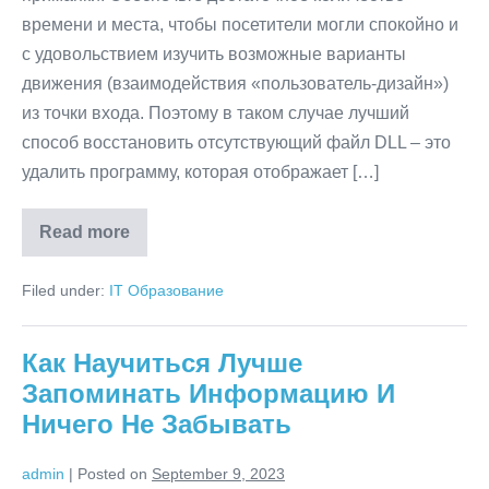
времени и места, чтобы посетители могли спокойно и
с удовольствием изучить возможные варианты
движения (взаимодействия «пользователь-дизайн»)
из точки входа. Поэтому в таком случае лучший
способ восстановить отсутствующий файл DLL – это
удалить программу, которая отображает […]
Read more
Как
Исправить
Ошибки
Filed under:
IT Образование
Entry
Point
Not
Discovered
Как Научиться Лучше
Dll
Запоминать Информацию И
Ничего Не Забывать
admin
|
Posted on
September 9, 2023