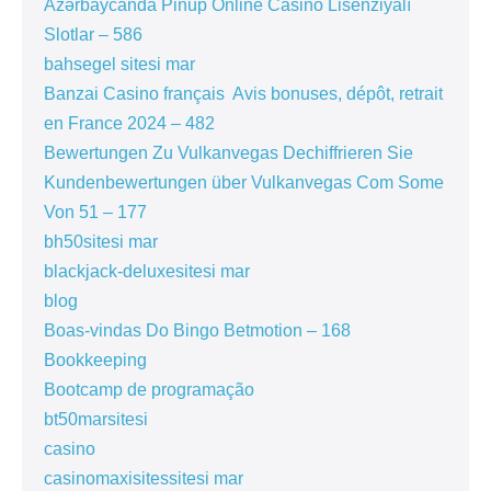
Azərbaycanda Pinup Online Casino Lisenziyalı
Slotlar – 586
bahsegel sitesi mar
Banzai Casino français ️ Avis bonuses, dépôt, retrait
en France 2024 – 482
Bewertungen Zu Vulkanvegas Dechiffrieren Sie
Kundenbewertungen über Vulkanvegas Com Some
Von 51 – 177
bh50sitesi mar
blackjack-deluxesitesi mar
blog
Boas-vindas Do Bingo Betmotion – 168
Bookkeeping
Bootcamp de programação
bt50marsitesi
casino
casinomaxisitessitesi mar