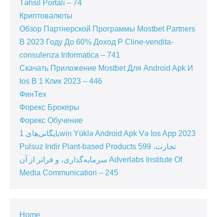
Təhsil Portalı – 74
Криптовалюты
Обзор Партнерской Программы Mostbet Partners
В 2023 Году До 60% Доход P Cline-vendita-
consulenza Informatica – 741
Скачать Приложение Mostbet Для Android Apk И
Ios В 1 Клик 2023 – 446
ФинТех
Форекс Брокеры
Форекс Обучение
بایگانی‌های 1win Yüklə Android Apk Və Ios App 2023
Pulsuz Indir Plant-based Products 599 تجارت،
سرمایه‌گذاری، و فراتر از آن Adverlabs Institute Of
Media Communication – 245
Home