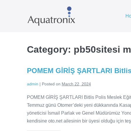
Skip
to
H
content
Category:
pb50sitesi m
POMEM GİRİŞ ŞARTLARI Bitlis 
admin
|
Posted on
March 22, 2024
POMEM GİRİŞ ŞARTLARI Bitlis Polis Meslek Eğiti
Temmuz günü Otomer’deki yeni dükkanında Kasapoğl
yöneticisi İsmail Parlak ve Genel Müdürümüz Yonca
kendisine oto.net ailesinin bir üyesi olduğu için te