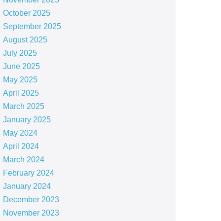
October 2025
September 2025
August 2025
July 2025
June 2025
May 2025
April 2025
March 2025
January 2025
May 2024
April 2024
March 2024
February 2024
January 2024
December 2023
November 2023