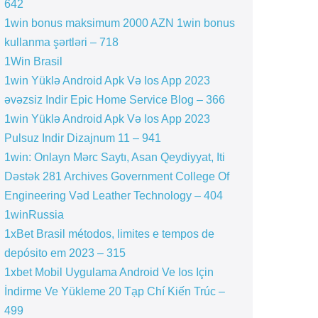
642
1win bonus maksimum 2000 AZN 1win bonus
kullanma şərtləri – 718
1Win Brasil
1win Yüklə Android Apk Və Ios App 2023
əvəzsiz Indir Epic Home Service Blog – 366
1win Yüklə Android Apk Və Ios App 2023
Pulsuz Indir Dizajnum 11 – 941
1win: Onlayn Mərc Saytı, Asan Qeydiyyat, Iti
Dəstək 281 Archives Government College Of
Engineering Vəd Leather Technology – 404
1winRussia
1xBet Brasil métodos, limites e tempos de
depósito em 2023 – 315
1xbet Mobil Uygulama Android Ve Ios Için
İndirme Ve Yükleme 20 Tạp Chí Kiến Trúc –
499