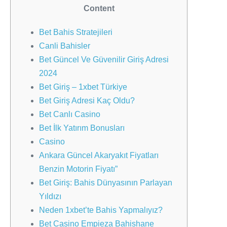
Content
Bet Bahis Stratejileri
Canli Bahisler
Bet Güncel Ve Güvenilir Giriş Adresi
2024
Bet Giriş – 1xbet Türkiye
Bet Giriş Adresi Kaç Oldu?
Bet Canlı Casino
Bet İlk Yatırım Bonusları
Casino
Ankara Güncel Akaryakıt Fiyatları
Benzin Motorin Fiyatı”
Bet Giriş: Bahis Dünyasının Parlayan
Yıldızı
Neden 1xbet’te Bahis Yapmalıyız?
Bet Casino Empieza Bahishane