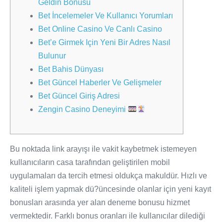
Geldin Bonusu
Bet İncelemeler Ve Kullanıcı Yorumları
Bet Online Casino Ve Canlı Casino
Bet’e Girmek Için Yeni Bir Adres Nasıl
Bulunur
Bet Bahis Dünyası
Bet Güncel Haberler Ve Gelişmeler
Bet Güncel Giriş Adresi
Zengin Casino Deneyimi
Bu noktada link arayışı ile vakit kaybetmek istemeyen
kullanıcıların casa tarafından geliştirilen mobil
uygulamaları da tercih etmesi oldukça makuldür. Hızlı ve
kaliteli işlem yapmak dü?üncesinde olanlar için yeni kayıt
bonusları arasında yer alan deneme bonusu hizmet
vermektedir. Farklı bonus oranları ile kullanıcılar dilediği