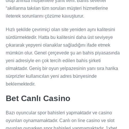
olup anında müşterilere yanıt verir. Bahis severler”
“akıllarına takılan tüm soruları müşteri hizmetlerine
ileterek sorunlarını çözüme kavuşturur.
Hızlı şekilde çevrimiçi olan site yeniden aynı kalitesini
sürdürmektedir. Hatta bu kalitesini daha üst seviyeye
çıkararak yepyeni olanaklar sağladığını ifade etmek
mümkün olur. Genel çerçevede şu an bahis piyasasında
yeni adresiyle en çok tercih edilen bahis şirketi
olmaktadır. Geniş bir oyun yelpazesinin yanı sıra harika
sürprizler kullanıcıları yeni adres bünyesinde
beklemektedir.
Bet Canlı Casino
Bazı oyuncular spor bahisleri yapmaktadır ve casino
oyunları oynamamaktadır. Canlı on line casino ve slot
oyunları oynarken spor bahisleri yapmamaktadır. 1xbet