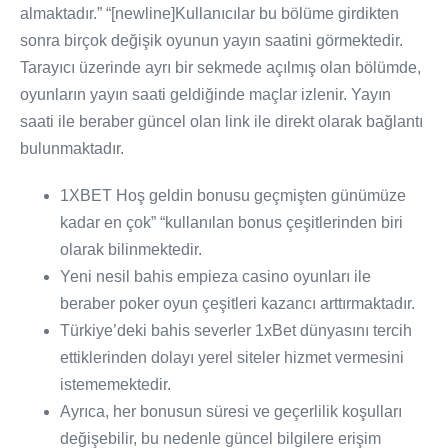
almaktadır.” “[newline]Kullanıcılar bu bölüme girdikten
sonra birçok değişik oyunun yayın saatini görmektedir.
Tarayıcı üzerinde ayrı bir sekmede açılmış olan bölümde,
oyunların yayın saati geldiğinde maçlar izlenir. Yayın
saati ile beraber güncel olan link ile direkt olarak bağlantı
bulunmaktadır.
1XBET Hoş geldin bonusu geçmişten günümüze
kadar en çok” “kullanılan bonus çeşitlerinden biri
olarak bilinmektedir.
Yeni nesil bahis empieza casino oyunları ile
beraber poker oyun çeşitleri kazancı arttırmaktadır.
Türkiye’deki bahis severler 1xBet dünyasını tercih
ettiklerinden dolayı yerel siteler hizmet vermesini
istememektedir.
Ayrıca, her bonusun süresi ve geçerlilik koşulları
değişebilir, bu nedenle güncel bilgilere erişim