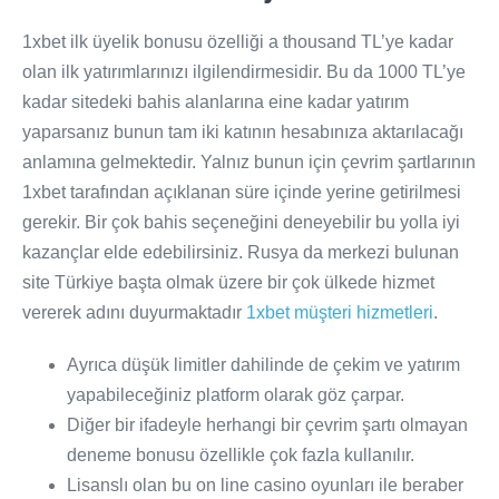
1xbet ilk üyelik bonusu özelliği a thousand TL’ye kadar
olan ilk yatırımlarınızı ilgilendirmesidir. Bu da 1000 TL’ye
kadar sitedeki bahis alanlarına eine kadar yatırım
yaparsanız bunun tam iki katının hesabınıza aktarılacağı
anlamına gelmektedir. Yalnız bunun için çevrim şartlarının
1xbet tarafından açıklanan süre içinde yerine getirilmesi
gerekir. Bir çok bahis seçeneğini deneyebilir bu yolla iyi
kazançlar elde edebilirsiniz. Rusya da merkezi bulunan
site Türkiye başta olmak üzere bir çok ülkede hizmet
vererek adını duyurmaktadır
1xbet müşteri hizmetleri
.
Ayrıca düşük limitler dahilinde de çekim ve yatırım
yapabileceğiniz platform olarak göz çarpar.
Diğer bir ifadeyle herhangi bir çevrim şartı olmayan
deneme bonusu özellikle çok fazla kullanılır.
Lisanslı olan bu on line casino oyunları ile beraber