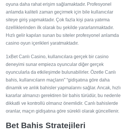
oyuna daha rahat erişim sağlamaktadır. Profesyonel
anlamda kaliteli zaman geçirmek için bile kullanıcılar
siteye giriş yapmaktadır. Çok fazla kişi para yatırma
özelliklerinden ilk olarak bu şekilde yararlanmaktadır.
Hızlı gelir kapıları sunan bu siteler profesyonel anlamda
casino oyun içerikleri yaratmaktadır.
1xBet Canlı Casino, kullanıcılara gerçek bir casino
deneyimi sunar empieza oyuncular diğer gerçek
oyuncularla da etkileşimde bulunabilirler. Özetle Canlı
bahis, kullanıcıların maçların” “gidişatına göre daha
dinamik ve anlık bahisler yapmalarını sağlar. Ancak, hızlı
kararlar almanızı gerektiren bir bahis türüdür, bu nedenle
dikkatli ve kontrollü olmanız önemlidir. Canlı bahislerde
oranlar, maçın gidişatına göre sürekli olarak güncellenir.
Bet Bahis Stratejileri