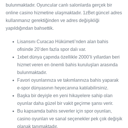
bulunmaktadır. Oyuncular canlı salonlarda gerçek bir
online casino hizmetine ulaşmaktadır. 1zBet güncel adres
kullanmanız gerektiğinden ve adres değişikliği
yapıldığından bahsettik.
Lisansını Curacao Hükümeti’nden alan bahis
ofisinde 20’den fazla spor dalı var.
1xbet dünya çapında özellikle 2000’li yıllardan beri
hizmet veren en önemli bahis kuruluşları arasında
bulunmaktadır.
Favori oyunlarınıza ve takımlarınıza bahis yaparak
e-spor dünyasının heyecanına katılabilirsiniz.
Başka bir deyişle en yeni hikayelere sahip olan
oyunlar daha güzel bir vakit geçirme şansı verir.
Bu kapsamda bahis severler için spor oyunları,
casino oyunları ve sanal seçenekler pek çok değişik
olanak tanımaktadır.