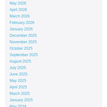
May 2026
April 2026
March 2026
February 2026
January 2026
December 2025
November 2025
October 2025
September 2025
August 2025
July 2025
June 2025
May 2025
April 2025
March 2025
January 2025
May 2024