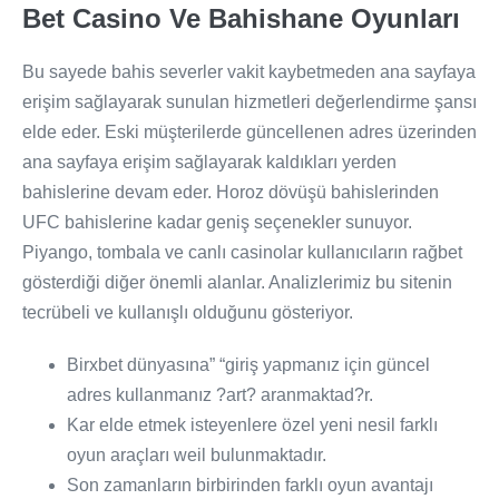
Bet Casino Ve Bahishane Oyunları
Bu sayede bahis severler vakit kaybetmeden ana sayfaya
erişim sağlayarak sunulan hizmetleri değerlendirme şansı
elde eder. Eski müşterilerde güncellenen adres üzerinden
ana sayfaya erişim sağlayarak kaldıkları yerden
bahislerine devam eder. Horoz dövüşü bahislerinden
UFC bahislerine kadar geniş seçenekler sunuyor.
Piyango, tombala ve canlı casinolar kullanıcıların rağbet
gösterdiği diğer önemli alanlar. Analizlerimiz bu sitenin
tecrübeli ve kullanışlı olduğunu gösteriyor.
Birxbet dünyasına” “giriş yapmanız için güncel
adres kullanmanız ?art? aranmaktad?r.
Kar elde etmek isteyenlere özel yeni nesil farklı
oyun araçları weil bulunmaktadır.
Son zamanların birbirinden farklı oyun avantajı