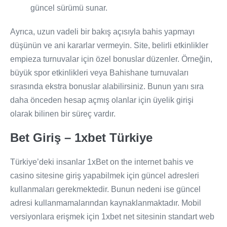
güncel sürümü sunar.
Ayrıca, uzun vadeli bir bakış açısıyla bahis yapmayı
düşünün ve ani kararlar vermeyin. Site, belirli etkinlikler
empieza turnuvalar için özel bonuslar düzenler. Örneğin,
büyük spor etkinlikleri veya Bahishane turnuvaları
sırasında ekstra bonuslar alabilirsiniz. Bunun yanı sıra
daha önceden hesap açmış olanlar için üyelik girişi
olarak bilinen bir süreç vardır.
Bet Giriş – 1xbet Türkiye
Türkiye’deki insanlar 1xBet on the internet bahis ve
casino sitesine giriş yapabilmek için güncel adresleri
kullanmaları gerekmektedir. Bunun nedeni ise güncel
adresi kullanmamalarından kaynaklanmaktadır. Mobil
versiyonlara erişmek için 1xbet net sitesinin standart web