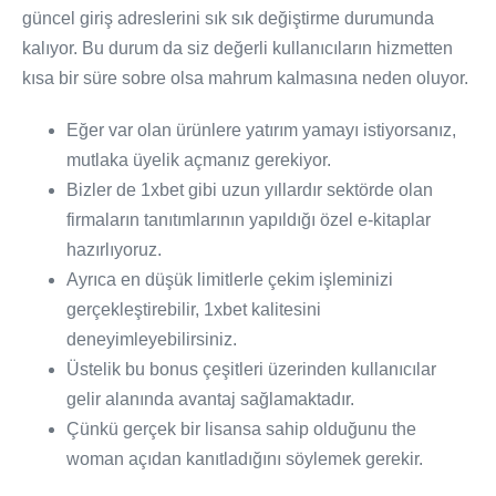
güncel giriş adreslerini sık sık değiştirme durumunda
kalıyor. Bu durum da siz değerli kullanıcıların hizmetten
kısa bir süre sobre olsa mahrum kalmasına neden oluyor.
Eğer var olan ürünlere yatırım yamayı istiyorsanız,
mutlaka üyelik açmanız gerekiyor.
Bizler de 1xbet gibi uzun yıllardır sektörde olan
firmaların tanıtımlarının yapıldığı özel e-kitaplar
hazırlıyoruz.
Ayrıca en düşük limitlerle çekim işleminizi
gerçekleştirebilir, 1xbet kalitesini
deneyimleyebilirsiniz.
Üstelik bu bonus çeşitleri üzerinden kullanıcılar
gelir alanında avantaj sağlamaktadır.
Çünkü gerçek bir lisansa sahip olduğunu the
woman açıdan kanıtladığını söylemek gerekir.