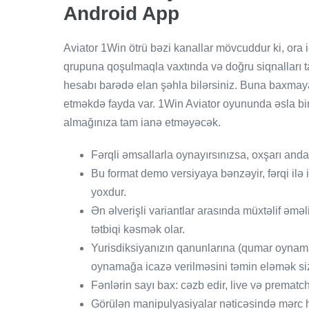
Android App
Aviator 1Win ötrü bəzi kanallar mövcuddur ki, ora i
qrupuna qoşulmaqla vaxtında və doğru siqnalları ta
hesabı barədə elan şəhla bilərsiniz. Buna baxmay
etməkdə fayda var. 1Win Aviator oyununda əsla bir t
almağınıza tam ianə etməyəcək.
Fərqli əmsallarla oynayırsınızsa, oxşarı anda
Bu format demo versiyaya bənzəyir, fərqi ilə 
yoxdur.
Ən əlverişli variantlar arasında müxtəlif əmə
tətbiqi kəsmək olar.
Yurisdiksiyanızın qanunlarına (qumar oynama 
oynamağa icazə verilməsini təmin eləmək siz
Fənlərin sayı bax: cəzb edir, live və prematch
Görülən manipulyasiyalar nəticəsində mərc 