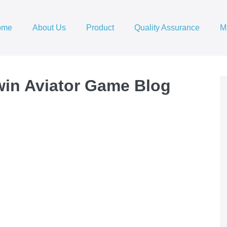
ome
About Us
Product
Quality Assurance
M
in Aviator Game Blog