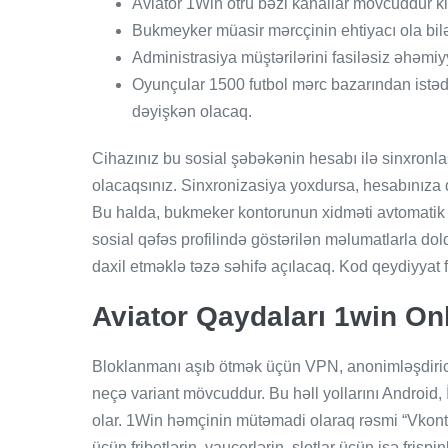
Aviator 1Win ötrü bəzi kanallar mövcuddur ki,
Bukmeyker müasir mərcçinin ehtiyacı ola bilə
Administrasiya müştərilərini fasiləsiz əhəmiyyə
Oyunçular 1500 futbol mərc bazarından istəd
dəyişkən olacaq.
Cihazınız bu sosial şəbəkənin hesabı ilə sinxronlaş
olacaqsınız. Sinxronizasiya yoxdursa, hesabınıza da
Bu halda, bukmeker kontorunun xidməti avtomatik 
sosial qəfəs profilində göstərilən məlumatlarla d
daxil etməklə təzə səhifə açılacaq. Kod qeydiyyat
Aviator Qaydaları 1win On
Bloklanmanı aşıb ötmək üçün VPN, anonimləşdiricilə
neçə variant mövcuddur. Bu həll yollarını Android,
olar. 1Win həmçinin mütəmadi olaraq rəsmi “Vkont
üçün fribetlərin, vauçerlərin, slotlar üçün isə frispi