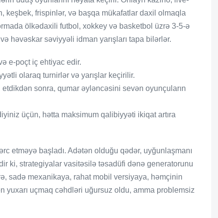
 keşbek, frispinlər, və başqa mükafatlar daxil olmaqla
ormada ölkədaxili futbol, xokkey və basketbol üzrə 3-5-ə
ə həvəskar səviyyəli idman yarışları tapa bilərlər.
 və e-poçt iç ehtiyac edir.
li olaraq turnirlər və yarışlar keçirilir.
q etdikdən sonra, qumar əyləncəsini sevən oyunçuların
yiniz üçün, hətta maksimum qalibiyyəti ikiqat artıra
mərc etməyə başladı. Adətən olduğu qədər, uyğunlaşmanı
 ki, strategiyalar vasitəsilə təsadüfi dənə generatorunu
ərə, sadə mexanikaya, rahat mobil versiyaya, həmçinin
dən yuxarı uçmaq cəhdləri uğursuz oldu, amma problemsiz