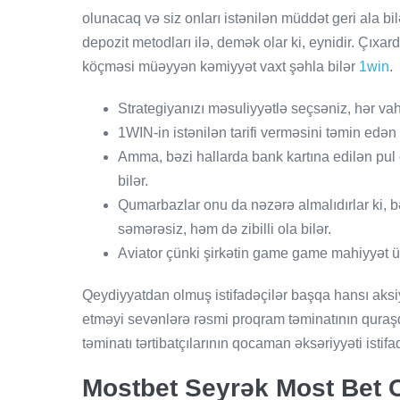
olunacaq və siz onları istənilən müddət geri ala bil
depozit metodları ilə, demək olar ki, eynidir. Çıxa
köçməsi müəyyən kəmiyyət vaxt şəhla bilər
1win
.
Strategiyanızı məsuliyyətlə seçsəniz, hər vah
1WIN-in istənilən tarifi verməsini təmin edən 
Amma, bəzi hallarda bank kartına edilən pul ç
bilər.
Qumarbazlar onu da nəzərə almalıdırlar ki, bə
səmərəsiz, həm də zibilli ola bilər.
Aviator çünki şirkətin game game mahiyyət üst
Qeydiyyatdan olmuş istifadəçilər başqa hansı aksi
etməyi sevənlərə rəsmi proqram təminatının quraşd
təminatı tərtibatçılarının qocaman əksəriyyəti istifa
Mostbet Seyrək Most Bet 