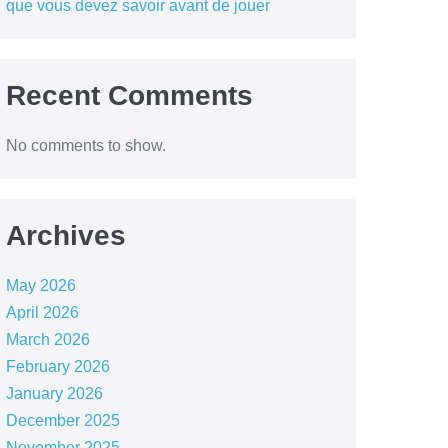
que vous devez savoir avant de jouer
Recent Comments
No comments to show.
Archives
May 2026
April 2026
March 2026
February 2026
January 2026
December 2025
November 2025