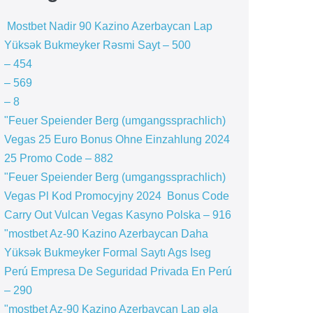
️ Mostbet Nadir 90 Kazino Azerbaycan Lap
Yüksək Bukmeyker Rəsmi Sayt – 500
– 454
– 569
– 8
"Feuer Speiender Berg (umgangssprachlich)
Vegas 25 Euro Bonus Ohne Einzahlung 2024
25 Promo Code – 882
"Feuer Speiender Berg (umgangssprachlich)
Vegas Pl Kod Promocyjny 2024 ️ Bonus Code
Carry Out Vulcan Vegas Kasyno Polska – 916
"mostbet Az-90 Kazino Azerbaycan Daha
Yüksək Bukmeyker Formal Saytı Ags Iseg
Perú Empresa De Seguridad Privada En Perú
– 290
"mostbet Az-90 Kazino Azerbaycan Lap əla