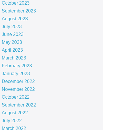
October 2023
September 2023
August 2023
July 2023
June 2023
May 2023
April 2023
March 2023
February 2023
January 2023
December 2022
November 2022
October 2022
September 2022
August 2022
July 2022
March 2022