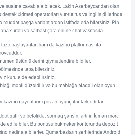
və sualına cavab ala biləcək. Lakin Azərbaycandan olan
dəstək xidməti operatorları vur-tut rus və ingilis dillərində
, o müddət başqa variantlardan istifadə edə bilərsiniz. Pin
ha sürətli və sərbəst çarə online chat vasitəsilə.
əzə başlayanlar, həm də kazino platforması ilə
mövcuddur.
umən üstünlüklərini qiymətləndirə bildilər.
 bölməsində tapa bilərsiniz.
viz kuru elde edebilirsiniz.
ləği mobil düzəldilir və bu məbləğə əlaqəli olan oyun
ri kazino qaydalarını pozan oyunçular tərk edirlər.
t qalır və beləliklə, sormaq şansını artırır. İdman mərc
ldə edilə bilər. Bu bonusu bukmeker kontorunda depozit
ino nadir ala bilərlər. Qumarbazların şərhlərində Android