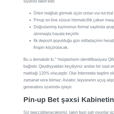
siyahısı təklif edir.
Dileri məğlub görmək üçün onları vur-tut trial 
Pinup on-line xüsusi hörmətcillik çəkən məq
Doğrulanmış kazinonun formal saytında qrup
alınmaqla həyata keçirilir.
İlk depozit qoyulduğu gün istifadəçinin hesab
frispin köçürüləcək.
Bu u deməkdir ki,” “müştərilərin identifikasiyası 
bağlıdır. Qeydiyyatdan keçdiyiniz andan bir saat 
məbləği 120% olacaqdır. Olar İnternetdə təqdim ol
zəmanət verə bilməz. Aviator, təyyarənin uçuş al
generatoru üzərində işləyir.
Pin-up Bet şəxsi Kabineti
Siz təəccüblənəcəksiniz, lakin bəzi şah oyunlar