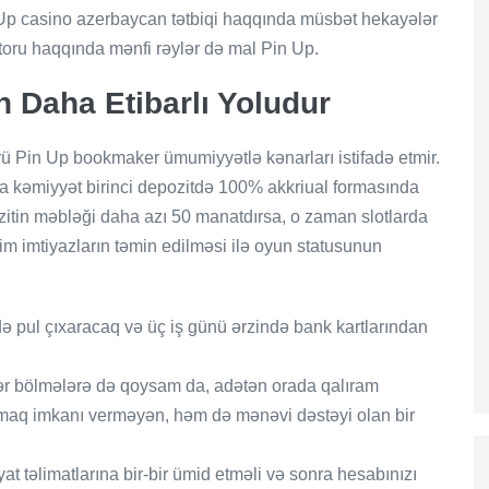
 Up casino azerbaycan tətbiqi haqqında müsbət hekayələr
ntoru haqqında mənfi rəylər də mal Pin Up.
 Daha Etibarlı Yoludur
rü Pin Up bookmaker ümumiyyətlə kənarları istifadə etmir.
 kəmiyyət birinci depozitdə 100% akkriual formasında
ozitin məbləği daha azı 50 manatdırsa, o zaman slotlarda
im imtiyazların təmin edilməsi ilə oyun statusunun
ə pul çıxaracaq və üç iş günü ərzində bank kartlarından
digər bölmələrə də qoysam da, adətən orada qalıram
amaq imkanı verməyən, həm də mənəvi dəstəyi olan bir
t təlimatlarına bir-bir ümid etməli və sonra hesabınızı