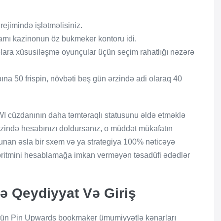
rejimində işlətməlisiniz.
amı kazinonun öz bukmeker kontoru idi.
lara xüsusiləşmə oyunçular üçün seçim rahatlığı nəzərə
ına 50 frispin, növbəti beş gün ərzində adi olaraq 40
QIWI cüzdanının daha təmtəraqlı statusunu əldə etməklə
ərzində hesabınızı doldursanız, o müddət mükafatın
unan əsla bir sxem və ya strategiya 100% nəticəyə
qoritmini hesablamağa imkan verməyən təsadüfi ədədlər
nə Qeydiyyat Və Giriş
 üçün Pin Upwards bookmaker ümumiyyətlə kənarları