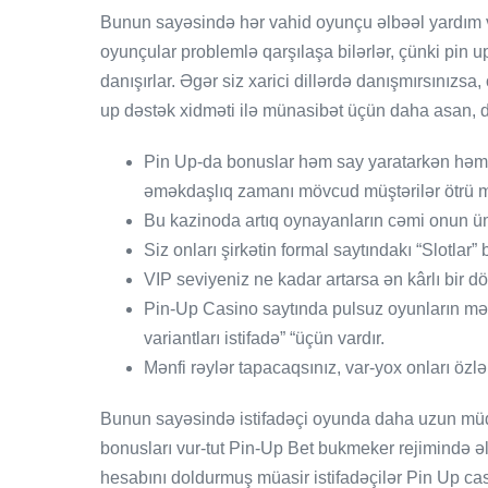
Bunun sayəsində hər vahid oyunçu əlbəəl yardım 
oyunçular problemlə qarşılaşa bilərlər, çünki pin up 
danışırlar. Əgər siz xarici dillərdə danışmırsınızsa
up dəstək xidməti ilə münasibət üçün daha asan, da
Pin Up-da bonuslar həm say yaratarkən həm t
əməkdaşlıq zamanı mövcud müştərilər ötrü 
Bu kazinoda artıq oynayanların cəmi onun üm
Siz onları şirkətin formal saytındakı “Slotlar”
VIP seviyeniz ne kadar artarsa ən kârlı bir dö
Pin-Up Casino saytında pulsuz oyunların məb
variantları istifadə” “üçün vardır.
Mənfi rəylər tapacaqsınız, var-yox onları özlə
Bunun sayəsində istifadəçi oyunda daha uzun müddə
bonusları vur-tut Pin-Up Bet bukmeker rejimində ə
hesabını doldurmuş müasir istifadəçilər Pin Up cas