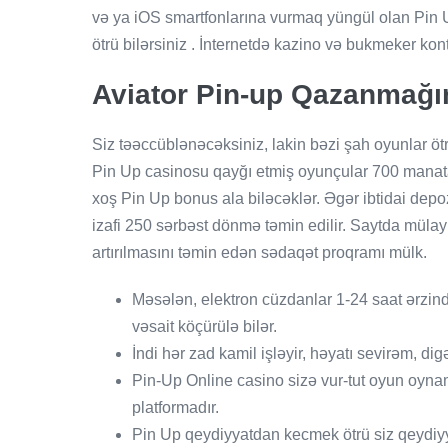
və ya iOS smartfonlarına vurmaq yüngül olan Pin
ötrü bilərsiniz . İnternetdə kazino və bukmeker ko
Aviator Pin-up Qazanmağın
Siz təəccüblənəcəksiniz, lakin bəzi şah oyunlar öt
Pin Up casinosu qayğı etmiş oyunçular 700 manata
xoş Pin Up bonus ala biləcəklər. Əgər ibtidai dep
izafi 250 sərbəst dönmə təmin edilir. Saytda mülay
artırılmasını təmin edən sədaqət proqramı mülk.
Məsələn, elektron cüzdanlar 1-24 saat ərzind
vəsait köçürülə bilər.
İndi hər zad kamil işləyir, həyatı sevirəm, 
Pin-Up Online casino sizə vur-tut oyun oyn
platformadır.
Pin Up qeydiyyatdan kecmek ötrü siz qeydiyya