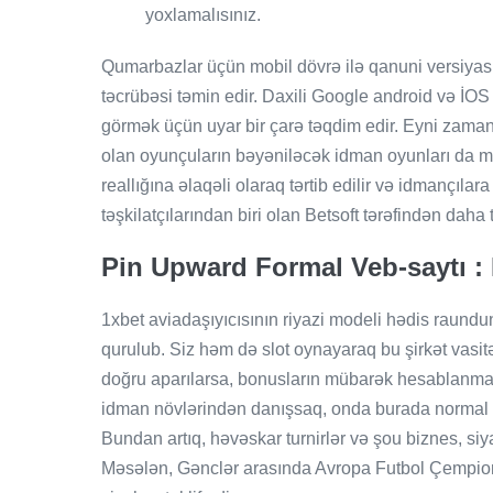
yoxlamalısınız.
Qumarbazlar üçün mobil dövrə ilə qanuni versiyas
təcrübəsi təmin edir. Daxili Google android və İOS p
görmək üçün uyar bir çarə təqdim edir. Eyni zama
olan oyunçuların bəyəniləcək idman oyunları da 
reallığına əlaqəli olaraq tərtib edilir və idmançıl
təşkilatçılarından biri olan Betsoft tərəfindən daha
Pin Upward Formal Veb-saytı : 
1xbet aviadaşıyıcısının riyazi modeli hədis raund
qurulub. Siz həm də slot oynayaraq bu şirkət vasitə
doğru aparılarsa, bonusların mübarək hesablanmas
idman növlərindən danışsaq, onda burada normal 5
Bundan artıq, həvəskar turnirlər və şou biznes, siyas
Məsələn, Gənclər arasında Avropa Futbol Çempiona