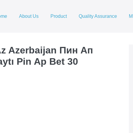
ome
About Us
Product
Quality Assurance
M
Az Azerbaijan Пин Ап
ytı Pin Ap Bet 30