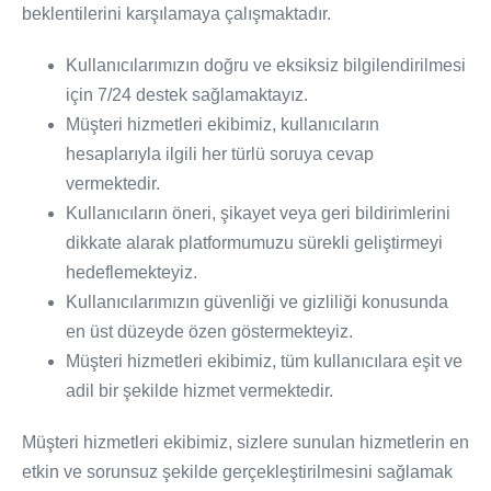
beklentilerini karşılamaya çalışmaktadır.
Kullanıcılarımızın doğru ve eksiksiz bilgilendirilmesi
için 7/24 destek sağlamaktayız.
Müşteri hizmetleri ekibimiz, kullanıcıların
hesaplarıyla ilgili her türlü soruya cevap
vermektedir.
Kullanıcıların öneri, şikayet veya geri bildirimlerini
dikkate alarak platformumuzu sürekli geliştirmeyi
hedeflemekteyiz.
Kullanıcılarımızın güvenliği ve gizliliği konusunda
en üst düzeyde özen göstermekteyiz.
Müşteri hizmetleri ekibimiz, tüm kullanıcılara eşit ve
adil bir şekilde hizmet vermektedir.
Müşteri hizmetleri ekibimiz, sizlere sunulan hizmetlerin en
etkin ve sorunsuz şekilde gerçekleştirilmesini sağlamak