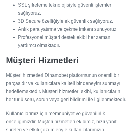
SSL şifreleme teknolojisiyle güvenli işlemler
sağlıyoruz.
3D Secure özelliğiyle ek güvenlik sağlıyoruz.
Anlık para yatırma ve çekme imkanı sunuyoruz.
Profesyonel müşteri destek ekibi her zaman
yardımcı olmaktadır.
Müşteri Hizmetleri
Müşteri hizmetleri Dinamobet platformunun önemli bir
parçasıdır ve kullanıcılara kaliteli bir deneyim sunmayı
hedeflemektedir. Müşteri hizmetleri ekibi, kullanıcıların
her türlü soru, sorun veya geri bildirimi ile ilgilenmektedir.
Kullanıcılarımız için memnuniyet ve güvenilirlik
önceliğimizdir. Müşteri hizmetleri ekibimiz, hızlı yanıt
süreleri ve etkili çözümleriyle kullanıcılarımızın