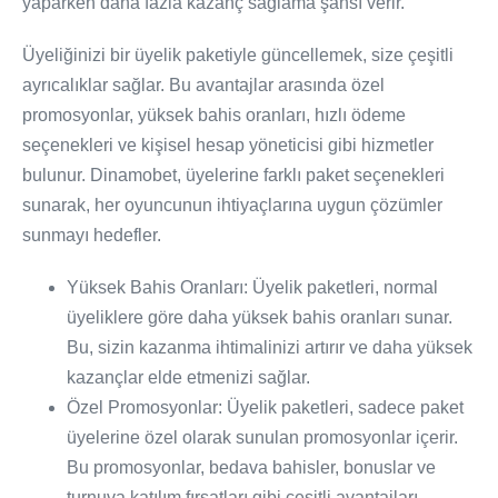
yaparken daha fazla kazanç sağlama şansı verir.
Üyeliğinizi bir üyelik paketiyle güncellemek, size çeşitli
ayrıcalıklar sağlar. Bu avantajlar arasında özel
promosyonlar, yüksek bahis oranları, hızlı ödeme
seçenekleri ve kişisel hesap yöneticisi gibi hizmetler
bulunur. Dinamobet, üyelerine farklı paket seçenekleri
sunarak, her oyuncunun ihtiyaçlarına uygun çözümler
sunmayı hedefler.
Yüksek Bahis Oranları: Üyelik paketleri, normal
üyeliklere göre daha yüksek bahis oranları sunar.
Bu, sizin kazanma ihtimalinizi artırır ve daha yüksek
kazançlar elde etmenizi sağlar.
Özel Promosyonlar: Üyelik paketleri, sadece paket
üyelerine özel olarak sunulan promosyonlar içerir.
Bu promosyonlar, bedava bahisler, bonuslar ve
turnuva katılım fırsatları gibi çeşitli avantajları