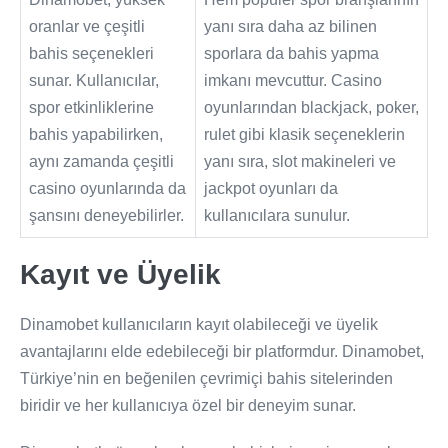
oranlar ve çeşitli
yanı sıra daha az bilinen
bahis seçenekleri
sporlara da bahis yapma
sunar. Kullanıcılar,
imkanı mevcuttur. Casino
spor etkinliklerine
oyunlarından blackjack, poker,
bahis yapabilirken,
rulet gibi klasik seçeneklerin
aynı zamanda çeşitli
yanı sıra, slot makineleri ve
casino oyunlarında da
jackpot oyunları da
şansını deneyebilirler.
kullanıcılara sunulur.
Kayıt ve Üyelik
Dinamobet kullanıcıların kayıt olabileceği ve üyelik
avantajlarını elde edebileceği bir platformdur. Dinamobet,
Türkiye’nin en beğenilen çevrimiçi bahis sitelerinden
biridir ve her kullanıcıya özel bir deneyim sunar.