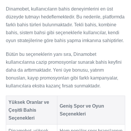
Dinamobet, kullanıcıların bahis deneyimlerini en üst
düzeyde tutmayı hedeflemektedir. Bu nedenle, platformda
farklı bahis türleri bulunmaktadır. Tekli bahis, kombine
bahis, sistem bahsi gibi seçeneklerle kullanıcılar, kendi
oyun stratejilerine göre bahis yapma imkanına sahiptirler.
Bütün bu seçeneklerin yanı sıra, Dinamobet
kullanıcılarına cazip promosyonlar sunarak bahis keyfini
daha da arttırmaktadır. Yeni üye bonusu, yatırım
bonusları, kayıp promosyonları gibi farklı kampanyalar,
kullanıcılara ekstra kazanç fırsatı sunmaktadır.
Yüksek Oranlar ve
Geniş Spor ve Oyun
Çeşitli Bahis
Seçenekleri
Seçenekleri
Dinamobet, yüksek
Hem popüler spor branşlarının