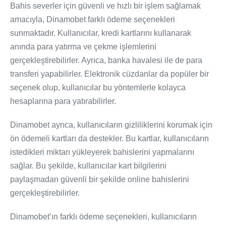
Bahis severler için güvenli ve hızlı bir işlem sağlamak
amacıyla, Dinamobet farklı ödeme seçenekleri
sunmaktadır. Kullanıcılar, kredi kartlarını kullanarak
anında para yatırma ve çekme işlemlerini
gerçekleştirebilirler. Ayrıca, banka havalesi ile de para
transferi yapabilirler. Elektronik cüzdanlar da popüler bir
seçenek olup, kullanıcılar bu yöntemlerle kolayca
hesaplarına para yatırabilirler.
Dinamobet ayrıca, kullanıcıların gizliliklerini korumak için
ön ödemeli kartları da destekler. Bu kartlar, kullanıcıların
istedikleri miktarı yükleyerek bahislerini yapmalarını
sağlar. Bu şekilde, kullanıcılar kart bilgilerini
paylaşmadan güvenli bir şekilde online bahislerini
gerçekleştirebilirler.
Dinamobet’ın farklı ödeme seçenekleri, kullanıcıların