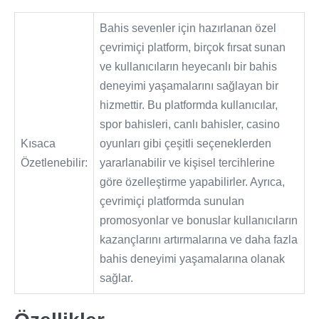
Bahis sevenler için hazırlanan özel
çevrimiçi platform, birçok fırsat sunan
ve kullanıcıların heyecanlı bir bahis
deneyimi yaşamalarını sağlayan bir
hizmettir. Bu platformda kullanıcılar,
spor bahisleri, canlı bahisler, casino
Kısaca
oyunları gibi çeşitli seçeneklerden
Özetlenebilir:
yararlanabilir ve kişisel tercihlerine
göre özelleştirme yapabilirler. Ayrıca,
çevrimiçi platformda sunulan
promosyonlar ve bonuslar kullanıcıların
kazançlarını artırmalarına ve daha fazla
bahis deneyimi yaşamalarına olanak
sağlar.