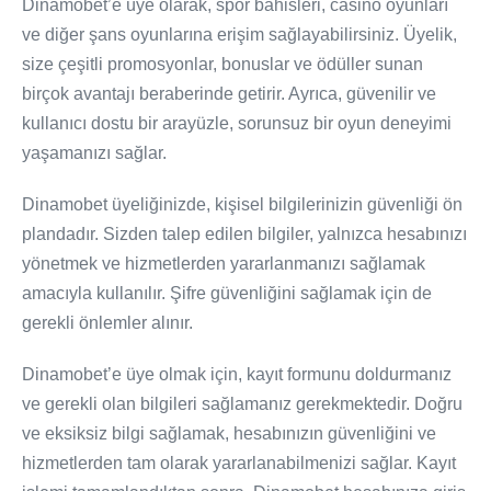
Dinamobet’e üye olarak, spor bahisleri, casino oyunları
ve diğer şans oyunlarına erişim sağlayabilirsiniz. Üyelik,
size çeşitli promosyonlar, bonuslar ve ödüller sunan
birçok avantajı beraberinde getirir. Ayrıca, güvenilir ve
kullanıcı dostu bir arayüzle, sorunsuz bir oyun deneyimi
yaşamanızı sağlar.
Dinamobet üyeliğinizde, kişisel bilgilerinizin güvenliği ön
plandadır. Sizden talep edilen bilgiler, yalnızca hesabınızı
yönetmek ve hizmetlerden yararlanmanızı sağlamak
amacıyla kullanılır. Şifre güvenliğini sağlamak için de
gerekli önlemler alınır.
Dinamobet’e üye olmak için, kayıt formunu doldurmanız
ve gerekli olan bilgileri sağlamanız gerekmektedir. Doğru
ve eksiksiz bilgi sağlamak, hesabınızın güvenliğini ve
hizmetlerden tam olarak yararlanabilmenizi sağlar. Kayıt