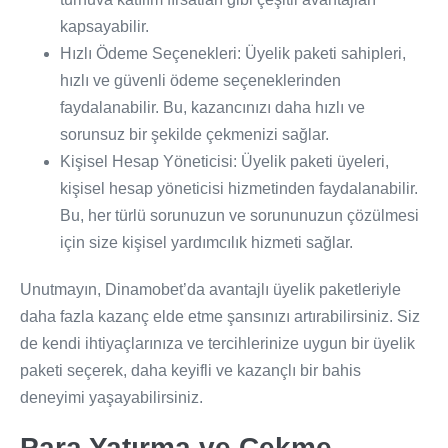
kapsayabilir.
Hızlı Ödeme Seçenekleri: Üyelik paketi sahipleri,
hızlı ve güvenli ödeme seçeneklerinden
faydalanabilir. Bu, kazancınızı daha hızlı ve
sorunsuz bir şekilde çekmenizi sağlar.
Kişisel Hesap Yöneticisi: Üyelik paketi üyeleri,
kişisel hesap yöneticisi hizmetinden faydalanabilir.
Bu, her türlü sorunuzun ve sorununuzun çözülmesi
için size kişisel yardımcılık hizmeti sağlar.
Unutmayın, Dinamobet’da avantajlı üyelik paketleriyle
daha fazla kazanç elde etme şansınızı artırabilirsiniz. Siz
de kendi ihtiyaçlarınıza ve tercihlerinize uygun bir üyelik
paketi seçerek, daha keyifli ve kazançlı bir bahis
deneyimi yaşayabilirsiniz.
Para Yatırma ve Çekme