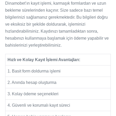
Dinamobet’ın kayıt işlemi, karmaşık formlardan ve uzun
bekleme sürelerinden kaçınır. Size sadece bazı temel
bilgilerinizi sağlamanız gerekmektedir. Bu bilgileri doğru
ve eksiksiz bir şekilde doldurarak, işleminizi
hızlandırabilirsiniz. Kaydınızı tamamladıktan sonra,
hesabınızı kullanmaya başlamak için ödeme yapabilir ve
bahislerinizi yerleştirebilirsiniz.
Hızlı ve Kolay Kayıt İşlemi Avantajları:
1. Basit form doldurma işlemi
2. Anında hesap oluşturma
3. Kolay ödeme seçenekleri
4. Güvenli ve korumalı kayıt süreci