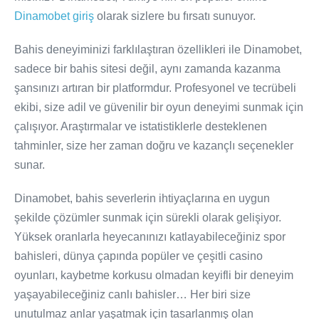
Dinamobet giriş
olarak sizlere bu fırsatı sunuyor.
Bahis deneyiminizi farklılaştıran özellikleri ile Dinamobet,
sadece bir bahis sitesi değil, aynı zamanda kazanma
şansınızı artıran bir platformdur. Profesyonel ve tecrübeli
ekibi, size adil ve güvenilir bir oyun deneyimi sunmak için
çalışıyor. Araştırmalar ve istatistiklerle desteklenen
tahminler, size her zaman doğru ve kazançlı seçenekler
sunar.
Dinamobet, bahis severlerin ihtiyaçlarına en uygun
şekilde çözümler sunmak için sürekli olarak gelişiyor.
Yüksek oranlarla heyecanınızı katlayabileceğiniz spor
bahisleri, dünya çapında popüler ve çeşitli casino
oyunları, kaybetme korkusu olmadan keyifli bir deneyim
yaşayabileceğiniz canlı bahisler… Her biri size
unutulmaz anlar yaşatmak için tasarlanmış olan