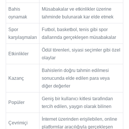
Bahis
Müsabakalar ve etkinlikler üzerine
oynamak
tahminde bulunarak kar elde etmek
Spor
Futbol, basketbol, tenis gibi spor
karşılaşmaları
dallarında gerçekleşen müsabakalar
Ödül törenleri, siyasi seçimler gibi özel
Etkinlikler
olaylar
Bahislerin doğru tahmin edilmesi
Kazanç
sonucunda elde edilen para veya
diğer değerler
Geniş bir kullanıcı kitlesi tarafından
Popüler
tercih edilen, yaygın olarak bilinen
İnternet üzerinden erişilebilen, online
Çevrimiçi
platformlar aracılığıyla gerçekleşen