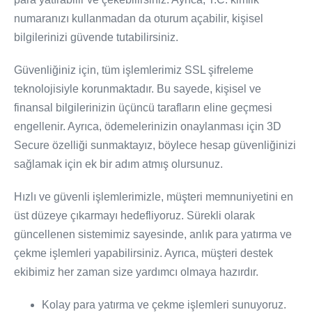
numaranızı kullanmadan da oturum açabilir, kişisel
bilgilerinizi güvende tutabilirsiniz.
Güvenliğiniz için, tüm işlemlerimiz SSL şifreleme
teknolojisiyle korunmaktadır. Bu sayede, kişisel ve
finansal bilgilerinizin üçüncü tarafların eline geçmesi
engellenir. Ayrıca, ödemelerinizin onaylanması için 3D
Secure özelliği sunmaktayız, böylece hesap güvenliğinizi
sağlamak için ek bir adım atmış olursunuz.
Hızlı ve güvenli işlemlerimizle, müşteri memnuniyetini en
üst düzeye çıkarmayı hedefliyoruz. Sürekli olarak
güncellenen sistemimiz sayesinde, anlık para yatırma ve
çekme işlemleri yapabilirsiniz. Ayrıca, müşteri destek
ekibimiz her zaman size yardımcı olmaya hazırdır.
Kolay para yatırma ve çekme işlemleri sunuyoruz.