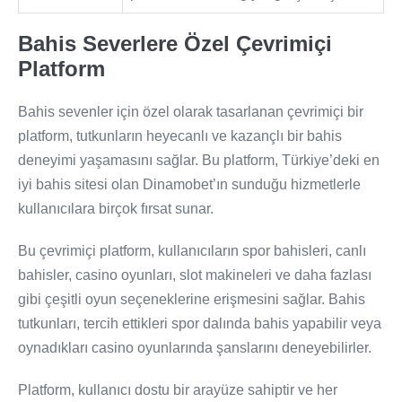
Bahis Severlere Özel Çevrimiçi
Platform
Bahis sevenler için özel olarak tasarlanan çevrimiçi bir
platform, tutkunların heyecanlı ve kazançlı bir bahis
deneyimi yaşamasını sağlar. Bu platform, Türkiye’deki en
iyi bahis sitesi olan Dinamobet’ın sunduğu hizmetlerle
kullanıcılara birçok fırsat sunar.
Bu çevrimiçi platform, kullanıcıların spor bahisleri, canlı
bahisler, casino oyunları, slot makineleri ve daha fazlası
gibi çeşitli oyun seçeneklerine erişmesini sağlar. Bahis
tutkunları, tercih ettikleri spor dalında bahis yapabilir veya
oynadıkları casino oyunlarında şanslarını deneyebilirler.
Platform, kullanıcı dostu bir arayüze sahiptir ve her