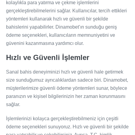
kolaylıkla para yatırma ve çekme işlemlerini
gerçekleştirebilmelerini sağlar. Kullanıcılar, tercih ettikleri
yöntemleri kullanarak hızlı ve güvenli bir şekilde
bahislerini yapabilirler. Dinamobet’ın sunduğu geniş
ödeme seçenekleri, kullanıcıların memnuniyetini ve
güvenini kazanmasına yardımcı olur.
Hızlı ve Güvenli İşlemler
Sanal bahis deneyiminizi hızlı ve güvenli hale getirmek
size sunduğumuz ayrıcalıklardan sadece biri. Dinamobet,
müşterilerimize güvenli ödeme yöntemleri sunar, böylece
paranızın ve kişisel bilgilerinizin her zaman korunmasını
sağlar.
İşlemlerinizi kolayca gerçekleştirebilmeniz için çeşitli
ödeme seçenekleri sunuyoruz. Hızlı ve güvenli bir şekilde
para yatırabilir ve çekebilirsiniz. Ayrıca, T.C. kimlik