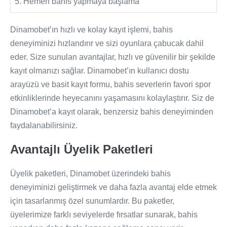
5. Hemen bahis yapmaya başlama
Dinamobet’ın hızlı ve kolay kayıt işlemi, bahis
deneyiminizi hızlandırır ve sizi oyunlara çabucak dahil
eder. Size sunulan avantajlar, hızlı ve güvenilir bir şekilde
kayıt olmanızı sağlar. Dinamobet’ın kullanıcı dostu
arayüzü ve basit kayıt formu, bahis severlerin favori spor
etkinliklerinde heyecanını yaşamasını kolaylaştırır. Siz de
Dinamobet’a kayıt olarak, benzersiz bahis deneyiminden
faydalanabilirsiniz.
Avantajlı Üyelik Paketleri
Üyelik paketleri, Dinamobet üzerindeki bahis
deneyiminizi geliştirmek ve daha fazla avantaj elde etmek
için tasarlanmış özel sunumlardır. Bu paketler,
üyelerimize farklı seviyelerde fırsatlar sunarak, bahis