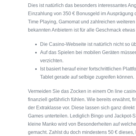
Dies ist natürlich das besonders interessantes Ang
Einzahlung von 350 € Bonusgeld im Ausprägung des
Time Playing, Gamomat und zahlreichen weiteren 
bekannten Anbietern ist für alle Geschmack etwas 
Die Casino-Webseite ist natürlich nicht so üb
Auf das Spielen bei mobilen Geräten müssen
verzichten.
Ist basiert herauf einer fortschrittlichen Plat
Tablet gerade auf selbige zugreifen können.
Vermeiden Sie das Zocken in einem On line casin
finanziell gefährlich fühlen. Wie bereits erwähnt, 
der Extraklasse vor. Diese lassen sich ganz direk
Games unterteilen. Lediglich Bingo und Jackpot-S
kleine Manko wird von Besonderheiten auf welche 
gemacht. Zahlst du doch mindestens 50 € dieses,