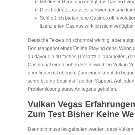
Mit dieser Regelung erfolgt das Casino liv
Dies bedeutet, dass es schwieriger sein ka
Schließlich bieten jene Casinos oft revoluti
lizenzierten Casinos wirklich nicht verfügbar 
Deutsche Texte sind schonmal wichtig, aber aufgrun
Bonusangebot eines Online Playing dens. Wenn d
du davor ein 40-faches Umsatzziel abarbeiten, da
Casino hat einen hohen Stellenwert c/o Vulkan Veg
über finden ist ebenso. Zum einen könnt du beque
schreibt eine Snail mail an den Support. Auf jeden
Problemlösung eures Anliegens geholfen.
Vulkan Vegas Erfahrungen
Zum Test Bisher Keine We
Dennoch muss festgehalten werden, dass Vulkan 