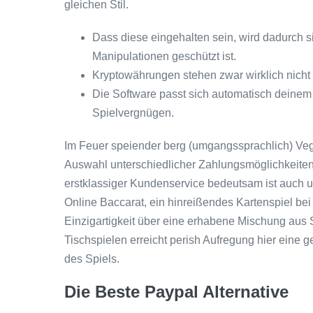
gleichen Stil.
Dass diese eingehalten sein, wird dadurch si
Manipulationen geschützt ist.
Kryptowährungen stehen zwar wirklich nicht 
Die Software passt sich automatisch deinem
Spielvergnügen.
Im Feuer speiender berg (umgangssprachlich) Vega
Auswahl unterschiedlicher Zahlungsmöglichkeiten 
erstklassiger Kundenservice bedeutsam ist auch un
Online Baccarat, ein hinreißendes Kartenspiel bei 
Einzigartigkeit über eine erhabene Mischung aus
Tischspielen erreicht perish Aufregung hier eine
des Spiels.
Die Beste Paypal Alternative