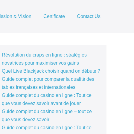
ission & Vision
Certificate
Contact Us
Révolution du craps en ligne : stratégies
novatrices pour maximiser vos gains
Quel Live Blackjack choisir quand on débute ?
Guide complet pour comparer la qualité des
tables françaises et internationales
Guide complet du casino en ligne : Tout ce
que vous devez savoir avant de jouer
Guide complet du casino en ligne – tout ce
que vous devez savoir
Guide complet du casino en ligne : Tout ce