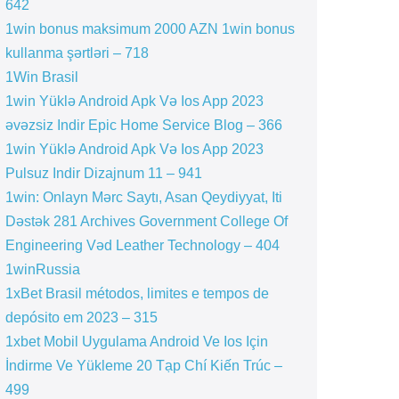
642
1win bonus maksimum 2000 AZN 1win bonus
kullanma şərtləri – 718
1Win Brasil
1win Yüklə Android Apk Və Ios App 2023
əvəzsiz Indir Epic Home Service Blog – 366
1win Yüklə Android Apk Və Ios App 2023
Pulsuz Indir Dizajnum 11 – 941
1win: Onlayn Mərc Saytı, Asan Qeydiyyat, Iti
Dəstək 281 Archives Government College Of
Engineering Vəd Leather Technology – 404
1winRussia
1xBet Brasil métodos, limites e tempos de
depósito em 2023 – 315
1xbet Mobil Uygulama Android Ve Ios Için
İndirme Ve Yükleme 20 Tạp Chí Kiến Trúc –
499