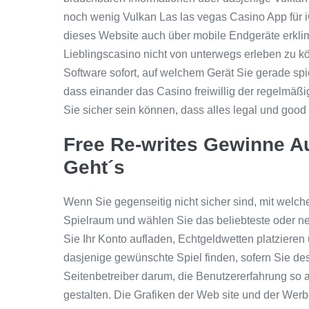
noch wenig Vulkan Las las vegas Casino App für 
dieses Website auch über mobile Endgeräte erklim
Lieblingscasino nicht von unterwegs erleben zu kö
Software sofort, auf welchem Gerät Sie gerade sp
dass einander das Casino freiwillig der regelmäß
Sie sicher sein können, dass alles legal und good 
Free Re-writes Gewinne A
Geht´s
Wenn Sie gegenseitig nicht sicher sind, mit welche
Spielraum und wählen Sie das beliebteste oder n
Sie Ihr Konto aufladen, Echtgeldwetten platziere
dasjenige gewünschte Spiel finden, sofern Sie d
Seitenbetreiber darum, die Benutzererfahrung so
gestalten. Die Grafiken der Web site und der Wer