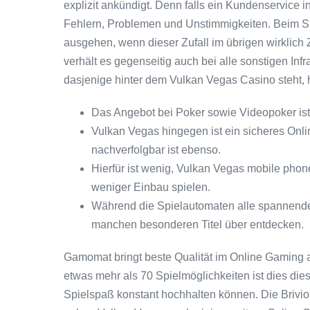
explizit ankündigt. Denn falls ein Kundenservice in
Fehlern, Problemen und Unstimmigkeiten. Beim Spi
ausgehen, wenn dieser Zufall im übrigen wirklich Z
verhält es gegenseitig auch bei alle sonstigen Infra
dasjenige hinter dem Vulkan Vegas Casino steht, h
Das Angebot bei Poker sowie Videopoker ist
Vulkan Vegas hingegen ist ein sicheres Onlin
nachverfolgbar ist ebenso.
Hierfür ist wenig, Vulkan Vegas mobile phon
weniger Einbau spielen.
Während die Spielautomaten alle spannende
manchen besonderen Titel über entdecken.
Gamomat bringt beste Qualität im Online Gaming 
etwas mehr als 70 Spielmöglichkeiten ist dies die
Spielspaß konstant hochhalten können. Die Brivio