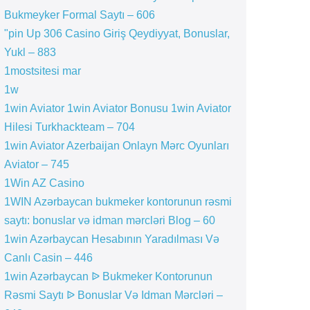
Bukmeyker Formal Saytı – 606
"pin Up 306 Casino Giriş Qeydiyyat, Bonuslar,
Yukl – 883
1mostsitesi mar
1w
1win Aviator 1win Aviator Bonusu 1win Aviator
Hilesi Turkhackteam – 704
1win Aviator Azerbaijan Onlayn Mərc Oyunları
Aviator – 745
1Win AZ Casino
1WIN Azərbaycan bukmeker kontorunun rəsmi
saytı: bonuslar və idman mərcləri Blog – 60
1win Azərbaycan Hesabının Yaradılması Və
Canlı Casin – 446
1win Azərbaycan ᐉ Bukmeker Kontorunun
Rəsmi Saytı ᐉ Bonuslar Və Idman Mərcləri –