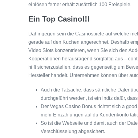
einlösen ferner erhält zusätzlich 100 Freispiele.
Ein Top Casino!!!
Dahingegen sein die Casinospiele auf welche mel
gerade auf den Kuchen angerechnet. Deshalb emp
Video Slots konzentrieren, wenn Sie sich den Add
Kooperationen herausragend sorgfältig aus – contin
hilft sicherzustellen, dass es gegenseitig um Be
Hersteller handelt. Unternehmen können über au
Auch die Tatsache, dass sämtliche Datenüb
durchgeführt werden, ist ein Indiz dafür, das
Der Vegas Casino Bonus richtet sich a good
mehr Einzahlungen auf du Kundenkonto täti
So ist die Webseite und damit auch der Dat
Verschlüsselung abgesichert.