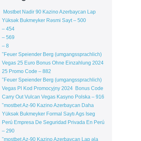
️ Mostbet Nadir 90 Kazino Azerbaycan Lap
Yüksək Bukmeyker Rəsmi Sayt – 500
– 454
– 569
– 8
"Feuer Speiender Berg (umgangssprachlich)
Vegas 25 Euro Bonus Ohne Einzahlung 2024
25 Promo Code – 882
"Feuer Speiender Berg (umgangssprachlich)
Vegas Pl Kod Promocyjny 2024 ️ Bonus Code
Carry Out Vulcan Vegas Kasyno Polska – 916
"mostbet Az-90 Kazino Azerbaycan Daha
Yüksək Bukmeyker Formal Saytı Ags Iseg
Perú Empresa De Seguridad Privada En Perú
– 290
"mostbet Az-90 Kazino Azerbaycan Lap əla