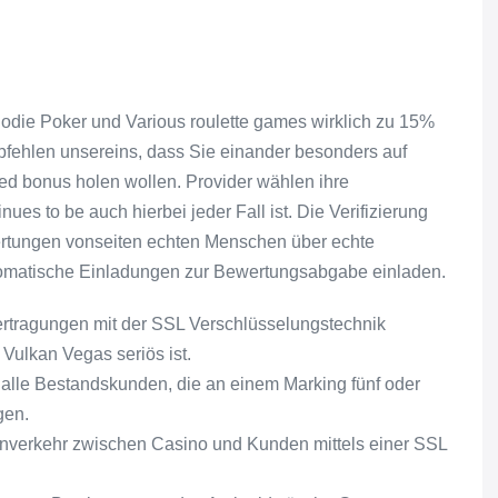
odie Poker und Various roulette games wirklich zu 15%
fehlen unsereins, dass Sie einander besonders auf
ed bonus holen wollen. Provider wählen ihre
ues to be auch hierbei jeder Fall ist. Die Verifizierung
wertungen vonseiten echten Menschen über echte
tomatische Einladungen zur Bewertungsabgabe einladen.
ertragungen mit der SSL Verschlüsselungstechnik
s Vulkan Vegas seriös ist.
 alle Bestandskunden, die an einem Marking fünf oder
gen.
enverkehr zwischen Casino und Kunden mittels einer SSL