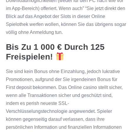
Downloadmöglichkeiten (weder für den PC nach wie vor
im App-Bereich) offeriert. Wenn auch” “Sie jetzt direkt den
Blick auf das Angebot der Slots in dieser Online
Spielothek werfen wollen, können Sie das übrigens sogar
völlig ohne Anmeldung tun.
Bis Zu 1 000 € Durch 125
Freispielen!
Sie sind kein Bonus ohne Einzahlung, jedoch lukrative
Promotionen, aufgrund der Sie irgendeinen Bonus für
First deposit bekommen. Das Online casino stellt sicher,
wenn alle Transaktionen sicher und geschützt sind,
indem es perish neueste SSL-
Verschlüsselungstechnologie angewendet. Spieler
können gegenseitig darauf verlassen, dass ihre
persönlichen Information und finanziellen Informationen