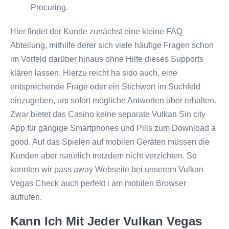
Procuring.
Hier findet der Kunde zunächst eine kleine FAQ
Abteilung, mithilfe derer sich viele häufige Fragen schon
im Vorfeld darüber hinaus ohne Hilfe dieses Supports
klären lassen. Hierzu reicht ha sido auch, eine
entsprechende Frage oder ein Stichwort im Suchfeld
einzugeben, um sofort mögliche Antworten über erhalten.
Zwar bietet das Casino keine separate Vulkan Sin city
App für gängige Smartphones und Pills zum Download a
good. Auf das Spielen auf mobilen Geräten müssen die
Kunden aber natürlich trotzdem nicht verzichten. So
konnten wir pass away Webseite bei unserem Vulkan
Vegas Check auch perfekt i am mobilen Browser
aufrufen.
Kann Ich Mit Jeder Vulkan Vegas