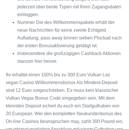
jederzeit über beide Typen mit Ihren Zugangsdaten
einloggen.
Nummer Die des Willkommenspakets erhält der
neue Nachrichten für seine zweite Echtgeld
Aufladung, pass away binnen sieben Plockad nach
der ersten Bonusaktivierung getätigt ist.
Insbesondere die großzügigen Cashback Aktionen
stanzen hier hervor.
Ihr erhaltet einen 100% bis zu 300 Euro Vulkan Las
vegas Casino Willkommensbonus Als Mindest-Deposit
sind 12 Euro vorgeschrieben. Es muss kein klassischer
Vulkan Vegas Bonus Code eingegeben sein. Mit dem
kleinsten Deposit sichert du euch ein Startguthaben von
20 European. Wer den kompletten Neukundenbonus des
On-line Casinos beanspruchen may, zahlt 300 Pound ein,