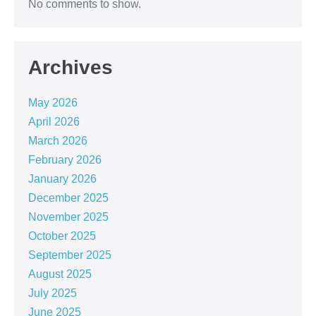
No comments to show.
Archives
May 2026
April 2026
March 2026
February 2026
January 2026
December 2025
November 2025
October 2025
September 2025
August 2025
July 2025
June 2025