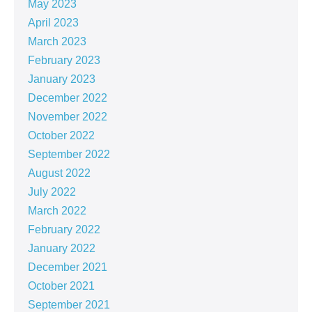
May 2023
April 2023
March 2023
February 2023
January 2023
December 2022
November 2022
October 2022
September 2022
August 2022
July 2022
March 2022
February 2022
January 2022
December 2021
October 2021
September 2021