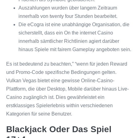
Auszahlungen wurden über langem Zeitraum
innerhalb von twenty four Stunden bearbeitet.
Die eCogra ist eine unabhängige Organisation, die
sicherstellt, dass ein On the internet Casino
innerhalb sämtlicher Richtlinien agiert darüber
hinaus Spiele mit fairem Gameplay angeboten sein.
Es ist bedeutend zu beachten,” “wenn für jeden Reward
und Promo-Code spezifische Bedingungen gelten.
Vulkan Vegas bietet eine gewisse Online-Casino-
Plattform, die über Desktop, Mobile darüber hinaus Live-
Casino zugänglich ist. Dies gewährleistet ein
erstklassiges Spielerlebnis within verschiedenen
Kategorien für seine Benutzer.
Blackjack Oder Das Spiel