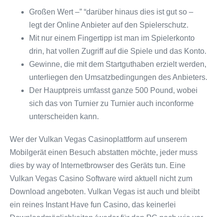
Großen Wert –” “darüber hinaus dies ist gut so –
legt der Online Anbieter auf den Spielerschutz.
Mit nur einem Fingertipp ist man im Spielerkonto
drin, hat vollen Zugriff auf die Spiele und das Konto.
Gewinne, die mit dem Startguthaben erzielt werden,
unterliegen den Umsatzbedingungen des Anbieters.
Der Hauptpreis umfasst ganze 500 Pound, wobei
sich das von Turnier zu Turnier auch inconforme
unterscheiden kann.
Wer der Vulkan Vegas Casinoplattform auf unserem
Mobilgerät einen Besuch abstatten möchte, jeder muss
dies by way of Internetbrowser des Geräts tun. Eine
Vulkan Vegas Casino Software wird aktuell nicht zum
Download angeboten. Vulkan Vegas ist auch und bleibt
ein reines Instant Have fun Casino, das keinerlei