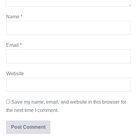
Name
*
Email
*
Website
Save my name, email, and website in this browser for
the next time I comment.