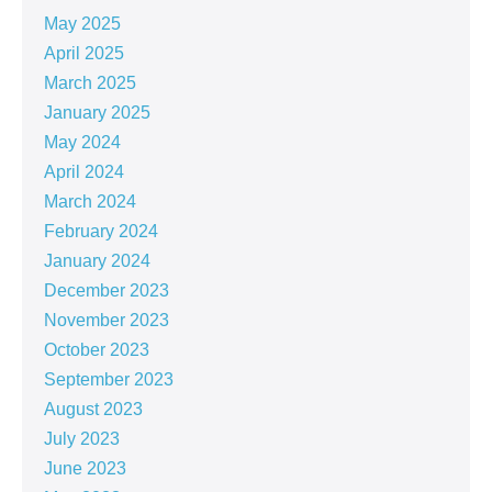
May 2025
April 2025
March 2025
January 2025
May 2024
April 2024
March 2024
February 2024
January 2024
December 2023
November 2023
October 2023
September 2023
August 2023
July 2023
June 2023