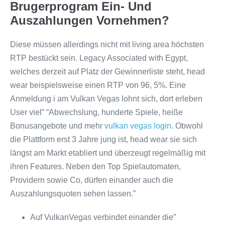
Brugerprogram Ein- Und
Auszahlungen Vornehmen?
Diese müssen allerdings nicht mit living area höchsten
RTP bestückt sein. Legacy Associated with Egypt,
welches derzeit auf Platz der Gewinnerliste steht, head
wear beispielsweise einen RTP von 96, 5%. Eine
Anmeldung i am Vulkan Vegas lohnt sich, dort erleben
User viel” “Abwechslung, hunderte Spiele, heiße
Bonusangebote und mehr
vulkan vegas login
. Obwohl
die Plattform erst 3 Jahre jung ist, head wear sie sich
längst am Markt etabliert und überzeugt regelmäßig mit
ihren Features. Neben den Top Spielautomaten,
Providern sowie Co, dürfen einander auch die
Auszahlungsquoten sehen lassen.”
Auf VulkanVegas verbindet einander die”