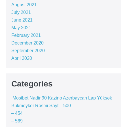
August 2021
July 2021
June 2021
May 2021
February 2021
December 2020
September 2020
April 2020
Categories
️ Mostbet Nadir 90 Kazino Azerbaycan Lap Yüksək
Bukmeyker Rəsmi Sayt – 500
– 454
– 569