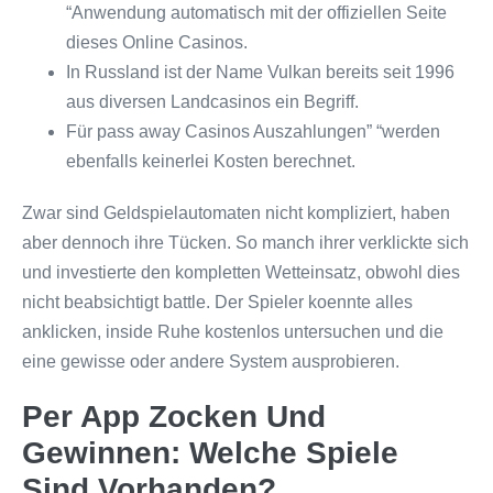
“Anwendung automatisch mit der offiziellen Seite
dieses Online Casinos.
In Russland ist der Name Vulkan bereits seit 1996
aus diversen Landcasinos ein Begriff.
Für pass away Casinos Auszahlungen” “werden
ebenfalls keinerlei Kosten berechnet.
Zwar sind Geldspielautomaten nicht kompliziert, haben
aber dennoch ihre Tücken. So manch ihrer verklickte sich
und investierte den kompletten Wetteinsatz, obwohl dies
nicht beabsichtigt battle. Der Spieler koennte alles
anklicken, inside Ruhe kostenlos untersuchen und die
eine gewisse oder andere System ausprobieren.
Per App Zocken Und
Gewinnen: Welche Spiele
Sind Vorhanden?