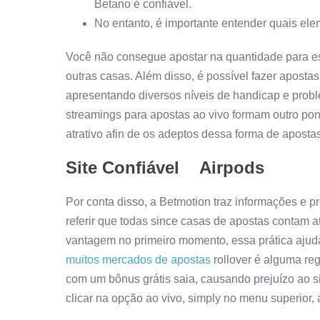
Betano é confiável.
No entanto, é importante entender quais el
Você não consegue apostar na quantidade para es
outras casas. Além disso, é possível fazer aposta
apresentando diversos níveis de handicap e probl
streamings para apostas ao vivo formam outro pont
atrativo afin de os adeptos dessa forma de apostas
Site Confiável Airpods
Por conta disso, a Betmotion traz informações e p
referir que todas since casas de apostas contam 
vantagem no primeiro momento, essa prática ajuda 
muitos mercados de apostas
rollover é alguma reg
com um bônus grátis saia, causando prejuízo ao si
clicar na opção ao vivo, simply no menu superior