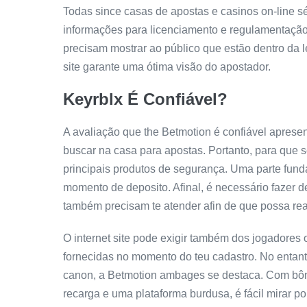
Todas since casas de apostas e casinos on-line sé
informações para licenciamento e regulamentaçã
precisam mostrar ao público que estão dentro da l
site garante uma ótima visão do apostador.
Keyrblx É Confiável?
A avaliação que the Betmotion é confiável aprese
buscar na casa para apostas. Portanto, para que s
principais produtos de segurança. Uma parte fund
momento de deposito. Afinal, é necessário fazer d
também precisam te atender afin de que possa real
O internet site pode exigir também dos jogadore
fornecidas no momento do teu cadastro. No entan
canon, a Betmotion ambages se destaca. Com bôn
recarga e uma plataforma burdusa, é fácil mirar 