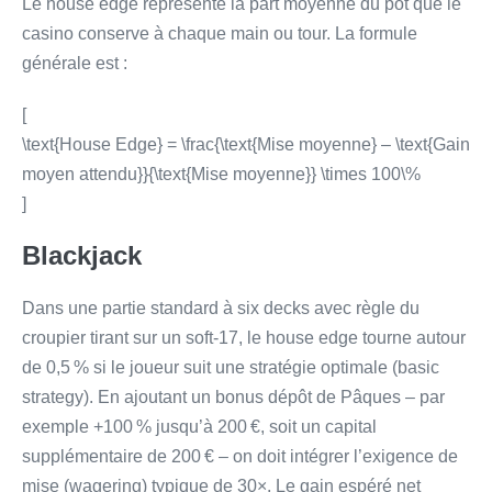
Le house edge représente la part moyenne du pot que le
casino conserve à chaque main ou tour. La formule
générale est :
[
\text{House Edge} = \frac{\text{Mise moyenne} – \text{Gain
moyen attendu}}{\text{Mise moyenne}} \times 100\%
]
Blackjack
Dans une partie standard à six decks avec règle du
croupier tirant sur un soft‑17, le house edge tourne autour
de 0,5 % si le joueur suit une stratégie optimale (basic
strategy). En ajoutant un bonus dépôt de Pâques – par
exemple +100 % jusqu’à 200 €, soit un capital
supplémentaire de 200 € – on doit intégrer l’exigence de
mise (wagering) typique de 30×. Le gain espéré net