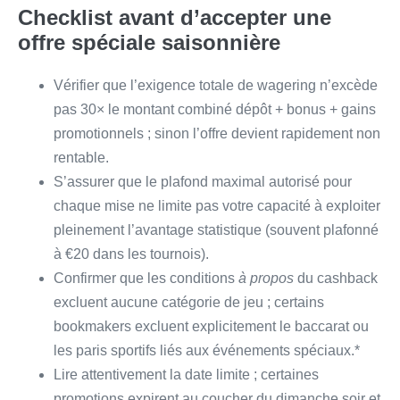
Checklist avant d’accepter une
offre spéciale saisonnière
Vérifier que l’exigence totale de wagering n’excède
pas 30× le montant combiné dépôt + bonus + gains
promotionnels ; sinon l’offre devient rapidement non
rentable.
S’assurer que le plafond maximal autorisé pour
chaque mise ne limite pas votre capacité à exploiter
pleinement l’avantage statistique (souvent plafonné
à €20 dans les tournois).
Confirmer que les conditions
à propos
du cashback
excluent aucune catégorie de jeu ; certains
bookmakers excluent explicitement le baccarat ou
les paris sportifs liés aux événements spéciaux.*
Lire attentivement la date limite ; certaines
promotions expirent au coucher du dimanche soir et