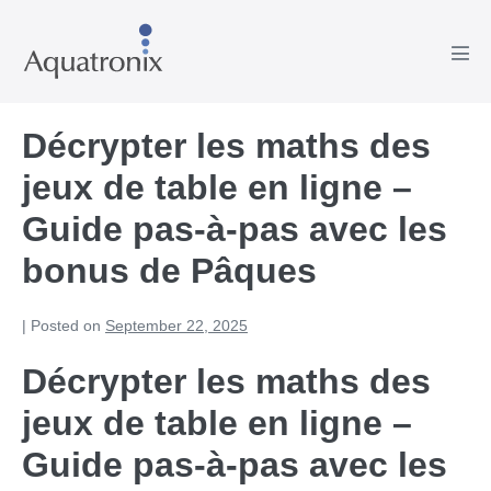
Skip
to
Men
content
Tog
Décrypter les maths des
jeux de table en ligne –
Guide pas‑à‑pas avec les
bonus de Pâques
|
Posted on
September 22, 2025
Décrypter les maths des
jeux de table en ligne –
Guide pas‑à‑pas avec les