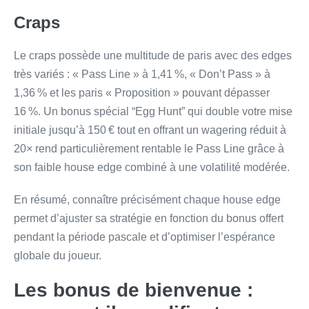
Craps
Le craps possède une multitude de paris avec des edges
très variés : « Pass Line » à 1,41 %, « Don’t Pass » à
1,36 % et les paris « Proposition » pouvant dépasser
16 %. Un bonus spécial “Egg Hunt” qui double votre mise
initiale jusqu’à 150 € tout en offrant un wagering réduit à
20× rend particulièrement rentable le Pass Line grâce à
son faible house edge combiné à une volatilité modérée.
En résumé, connaître précisément chaque house edge
permet d’ajuster sa stratégie en fonction du bonus offert
pendant la période pascale et d’optimiser l’espérance
globale du joueur.
Les bonus de bienvenue :