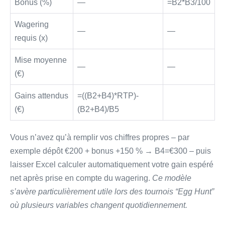
Bonus (%)
—
=B2*B3/100
Wagering
—
—
requis (x)
Mise moyenne
—
—
(€)
Gains attendus
=((B2+B4)*RTP)-
(€)
(B2+B4)/B5
Vous n’avez qu’à remplir vos chiffres propres – par
exemple dépôt €200 + bonus +150 % → B4=€300 – puis
laisser Excel calculer automatiquement votre gain espéré
net après prise en compte du wagering.
Ce modèle
s’avère particulièrement utile lors des tournois “Egg Hunt”
où plusieurs variables changent quotidiennement.