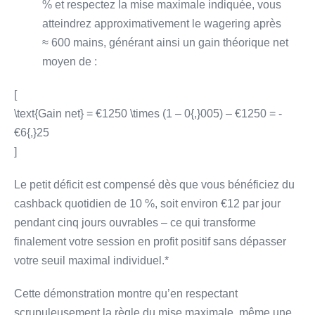
% et respectez la mise maximale indiquée, vous
atteindrez approximativement le wagering après
≈ 600 mains, générant ainsi un gain théorique net
moyen de :
[
\text{Gain net} = €1250 \times (1 – 0{,}005) – €1250 = -
€6{,}25
]
Le petit déficit est compensé dès que vous bénéficiez du
cashback quotidien de 10 %, soit environ €12 par jour
pendant cinq jours ouvrables – ce qui transforme
finalement votre session en profit positif sans dépasser
votre seuil maximal individuel.*
Cette démonstration montre qu’en respectant
scrupuleusement la règle du mise maximale, même une