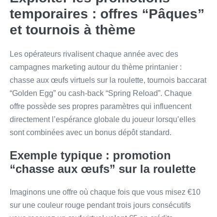
temporaires : offres “Pâques”
et tournois à thème
Les opérateurs rivalisent chaque année avec des
campagnes marketing autour du thème printanier :
chasse aux œufs virtuels sur la roulette, tournois baccarat
“Golden Egg” ou cash‑back “Spring Reload”. Chaque
offre possède ses propres paramètres qui influencent
directement l’espérance globale du joueur lorsqu’elles
sont combinées avec un bonus dépôt standard.
Exemple typique : promotion
“chasse aux œufs” sur la roulette
Imaginons une offre où chaque fois que vous misez €10
sur une couleur rouge pendant trois jours consécutifs