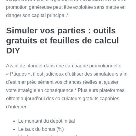
promotion généreuse peut être exploitée sans mettre en
danger son capital principal.*
Simuler vos parties : outils
gratuits et feuilles de calcul
DIY
Avant de plonger dans une campagne promotionnelle
« Pâques », il est judicieux d’utiliser des simulateurs afin
d’estimer précisément vos chances réelles et ajuster
votre stratégie en conséquence.* Plusieurs plateformes
offrent aujourd’hui des calculateurs gratuits capables
d’intégrer :
Le montant du dépôt initial
Le taux du bonus (%)