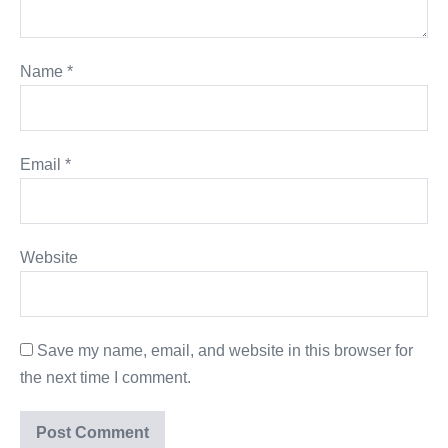
Name
*
Email
*
Website
Save my name, email, and website in this browser for
the next time I comment.