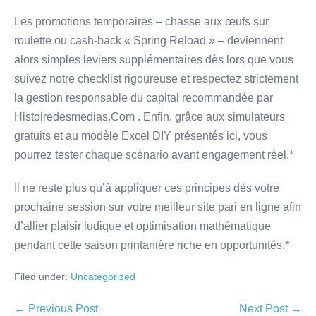
Les promotions temporaires – chasse aux œufs sur
roulette ou cash‑back « Spring Reload » – deviennent
alors simples leviers supplémentaires dès lors que vous
suivez notre checklist rigoureuse et respectez strictement
la gestion responsable du capital recommandée par
Histoiredesmedias.Com . Enfin, grâce aux simulateurs
gratuits et au modèle Excel DIY présentés ici, vous
pourrez tester chaque scénario avant engagement réel.*
Il ne reste plus qu’à appliquer ces principes dès votre
prochaine session sur votre meilleur site pari en ligne afin
d’allier plaisir ludique et optimisation mathématique
pendant cette saison printanière riche en opportunités.*
Filed under:
Uncategorized
Post
← Previous Post
Next Post →