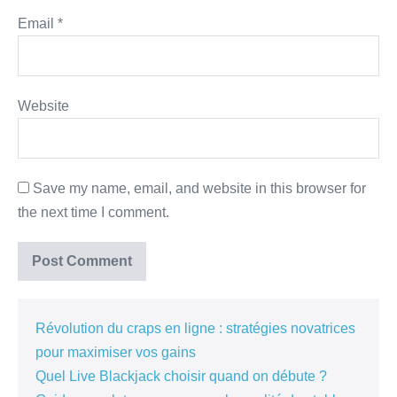
Email
*
Website
Save my name, email, and website in this browser for
the next time I comment.
Révolution du craps en ligne : stratégies novatrices
pour maximiser vos gains
Quel Live Blackjack choisir quand on débute ?