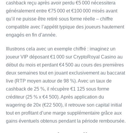
cashback reçu après avoir perdu €5 000 nécessitera
généralement entre €75 000 et €100 000 misés avant
qu’il ne puisse être retiré sous forme réelle – chiffre
compatible avec l’appétit typique des joueurs hautement
engagés en fin d’année.
Illustrons cela avec un exemple chiffré : imaginez un
joueur VIP déposant €1 000 sur CryptoRoyal Casino au
début du mois et perdant €4 500 au cours des premières
deux semaines tout en jouant exclusivement au baccarat
live (RTP moyen autour de 98 %). Avec un taux de
cashback de 25 %, il récupère €1 125 sous forme
créditeur (25 % x €4 500). Après application du
wagering de 20x (€22 500), il retrouve son capital initial
tout en profitant d’une marge supplémentaire grâce aux
gains éventuels obtenus pendant la période remboursée.