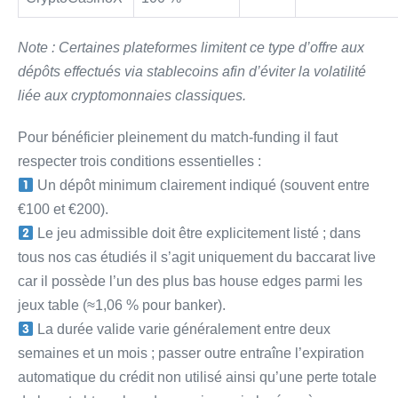
Note : Certaines plateformes limitent ce type d’offre aux
dépôts effectués via stablecoins afin d’éviter la volatilité
liée aux cryptomonnaies classiques.
Pour bénéficier pleinement du match‑funding il faut
respecter trois conditions essentielles :
Un dépôt minimum clairement indiqué (souvent entre
€100 et €200).
Le jeu admissible doit être explicitement listé ; dans
tous nos cas étudiés il s’agit uniquement du baccarat live
car il possède l’un des plus bas house edges parmi les
jeux table (≈1,06 % pour banker).
La durée valide varie généralement entre deux
semaines et un mois ; passer outre entraîne l’expiration
automatique du crédit non utilisé ainsi qu’une perte totale