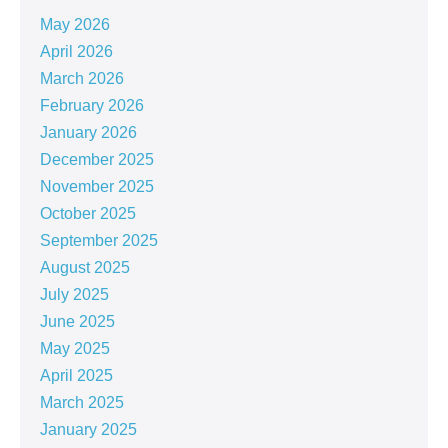
May 2026
April 2026
March 2026
February 2026
January 2026
December 2025
November 2025
October 2025
September 2025
August 2025
July 2025
June 2025
May 2025
April 2025
March 2025
January 2025