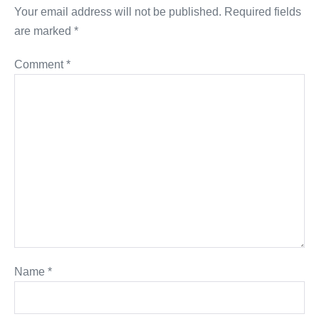
Your email address will not be published.
Required fields
are marked
*
Comment
*
Name
*