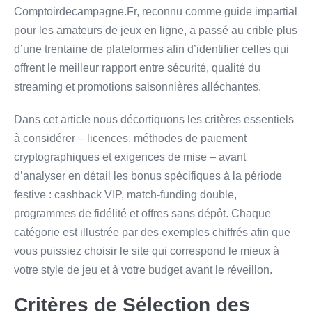
Comptoirdecampagne.Fr, reconnu comme guide impartial
pour les amateurs de jeux en ligne, a passé au crible plus
d’une trentaine de plateformes afin d’identifier celles qui
offrent le meilleur rapport entre sécurité, qualité du
streaming et promotions saisonnières alléchantes.
Dans cet article nous décortiquons les critères essentiels
à considérer – licences, méthodes de paiement
cryptographiques et exigences de mise – avant
d’analyser en détail les bonus spécifiques à la période
festive : cashback VIP, match‑funding double,
programmes de fidélité et offres sans dépôt. Chaque
catégorie est illustrée par des exemples chiffrés afin que
vous puissiez choisir le site qui correspond le mieux à
votre style de jeu et à votre budget avant le réveillon.
Critères de Sélection des