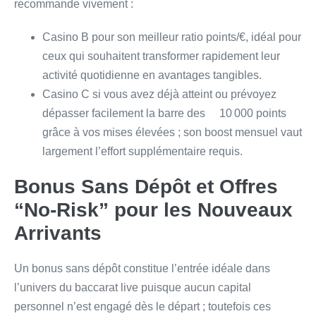
recommande vivement :
Casino B pour son meilleur ratio points/€, idéal pour
ceux qui souhaitent transformer rapidement leur
activité quotidienne en avantages tangibles.
Casino C si vous avez déjà atteint ou prévoyez
dépasser facilement la barre des 10 000 points
grâce à vos mises élevées ; son boost mensuel vaut
largement l’effort supplémentaire requis.
Bonus Sans Dépôt et Offres
“No‑Risk” pour les Nouveaux
Arrivants
Un bonus sans dépôt constitue l’entrée idéale dans
l’univers du baccarat live puisque aucun capital
personnel n’est engagé dès le départ ; toutefois ces