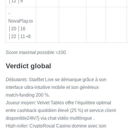
│12 │9
-
NovaPlay.io
│20 │16
│22 │11 •8
Score maximal possible =100.
Verdict global
Débutants
: StarBet Live se démarque grâce à son
interface ultra‑intuitive mobile et son généreux
match‑funding 200 %.
Joueur moyen
: Velvet Tables offre l’équilibre optimal
entre cashback quotidien élevé (25 %) et service client
disponible24h/7j via chat vidéo multilingue .
High‑roller
: CryptoRoyal Casino domine avec son