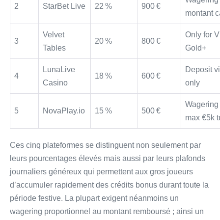
2
StarBet Live
22 %
900 €
montant 
Velvet
Only for V
3
20 %
800 €
Tables
Gold+
LunaLive
Deposit v
4
18 %
600 €
Casino
only
Wagering
5
NovaPlay.io
15 %
500 €
max €5k t
Ces cinq plateformes se distinguent non seulement par
leurs pourcentages élevés mais aussi par leurs plafonds
journaliers généreux qui permettent aux gros joueurs
d’accumuler rapidement des crédits bonus durant toute la
période festive. La plupart exigent néanmoins un
wagering proportionnel au montant remboursé ; ainsi un