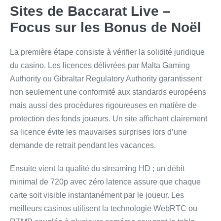
Sites de Baccarat Live –
Focus sur les Bonus de Noël
La première étape consiste à vérifier la solidité juridique
du casino. Les licences délivrées par Malta Gaming
Authority ou Gibraltar Regulatory Authority garantissent
non seulement une conformité aux standards européens
mais aussi des procédures rigoureuses en matière de
protection des fonds joueurs. Un site affichant clairement
sa licence évite les mauvaises surprises lors d’une
demande de retrait pendant les vacances.
Ensuite vient la qualité du streaming HD ; un débit
minimal de 720p avec zéro latence assure que chaque
carte soit visible instantanément par le joueur. Les
meilleurs casinos utilisent la technologie WebRTC ou