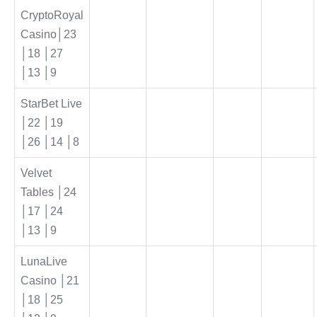
CryptoRoyal
Casino│23
│18 │27
│13 │9
StarBet Live
│22 │19
│26 │14 │8
Velvet
Tables │24
│17 │24
│13 │9
LunaLive
Casino │21
│18 │25