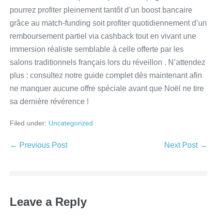
pourrez profiter pleinement tantôt d’un boost bancaire
grâce au match‑funding soit profiter quotidiennement d’un
remboursement partiel via cashback tout en vivant une
immersion réaliste semblable à celle offerte par les
salons traditionnels français lors du réveillon . N’attendez
plus : consultez notre guide complet dès maintenant afin
ne manquer aucune offre spéciale avant que Noël ne tire
sa dernière révérence !
Filed under:
Uncategorized
Post
← Previous Post
Next Post →
Navigation
Leave a Reply